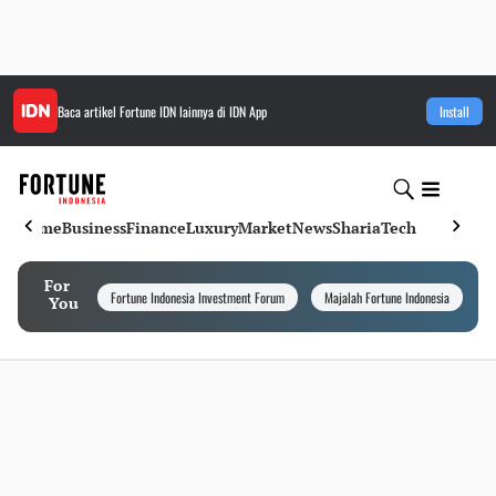
Baca artikel
Fortune IDN
lainnya di IDN App
Install
Home
Business
Finance
Luxury
Market
News
Sharia
Tech
For
Fortune Indonesia Investment Forum
Majalah Fortune Indonesia
I
You