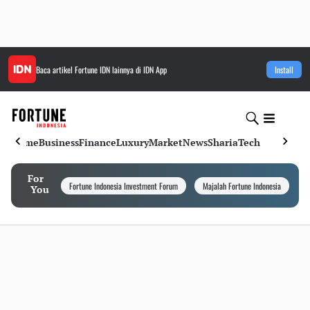
Baca artikel
Fortune IDN
lainnya di IDN App
Install
Home
Business
Finance
Luxury
Market
News
Sharia
Tech
For
Fortune Indonesia Investment Forum
Majalah Fortune Indonesia
I
You