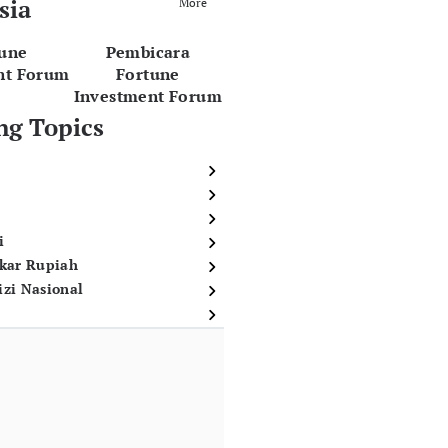
sia
More
tune
Pembicara
nt Forum
Fortune
Investment Forum
ng Topics
i
ukar Rupiah
izi Nasional