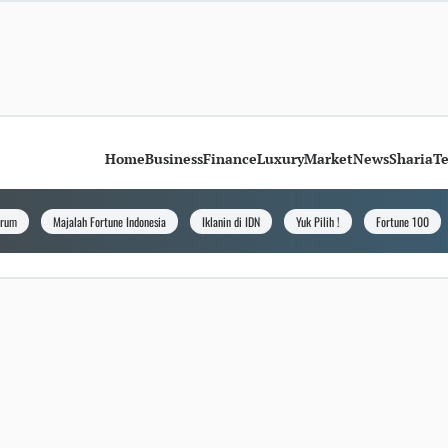
Home
Business
Finance
Luxury
Market
News
Sharia
T
orum
Majalah Fortune Indonesia
Iklanin di IDN
Yuk Pilih !
Fortune 100