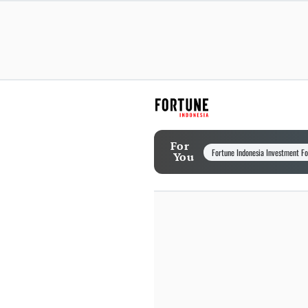
For
Fortune Indonesia Investment F
You