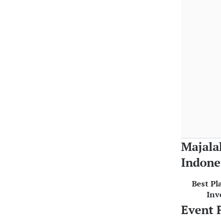
Majala
Indone
Best Pl
Inv
Event 