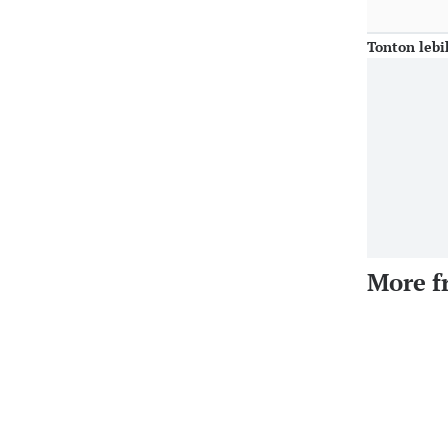
Tonton lebi
More f