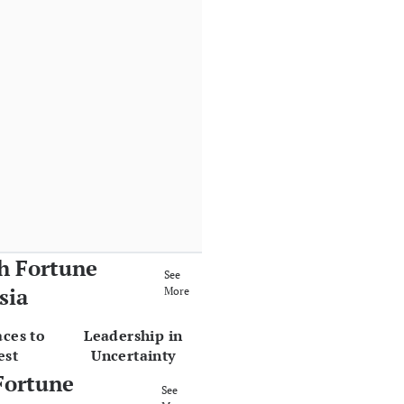
h Fortune
See
sia
More
aces to
Leadership in
est
Uncertainty
Fortune
See