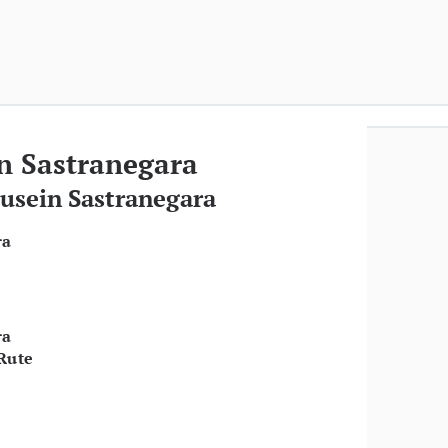
n Sastranegara
Husein Sastranegara
ra
ra
 Rute