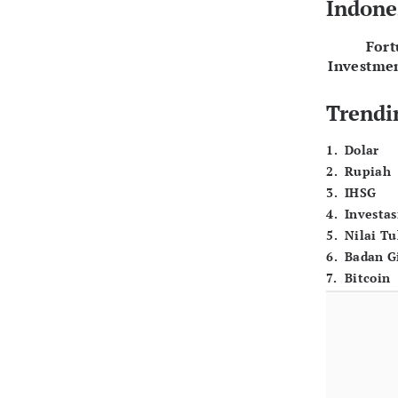
Indone
For
Investme
Trendi
1
.
Dolar
2
.
Rupiah
3
.
IHSG
4
.
Investas
5
.
Nilai T
6
.
Badan G
7
.
Bitcoin