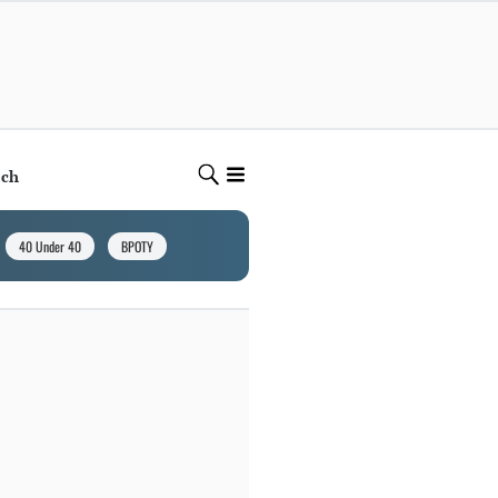
ech
40 Under 40
BPOTY