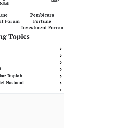
sia
More
tune
Pembicara
nt Forum
Fortune
Investment Forum
ng Topics
i
ukar Rupiah
izi Nasional