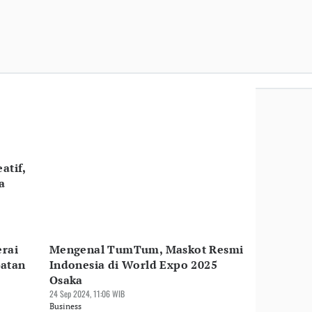
atif,
a
erai
Mengenal TumTum, Maskot Resmi
patan
Indonesia di World Expo 2025
Osaka
24 Sep 2024, 11:06 WIB
Business