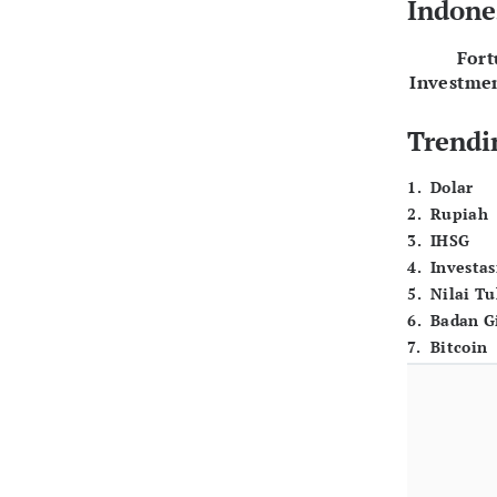
Indone
For
Investme
Trendi
1
.
Dolar
2
.
Rupiah
3
.
IHSG
4
.
Investas
5
.
Nilai T
6
.
Badan G
7
.
Bitcoin