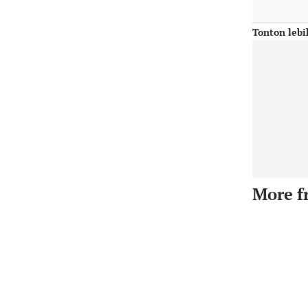
Tonton lebi
More f