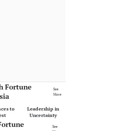
h Fortune
See
sia
More
aces to
Leadership in
est
Uncertainty
Fortune
See