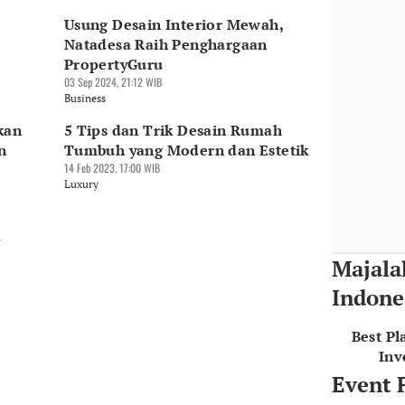
Usung Desain Interior Mewah,
Natadesa Raih Penghargaan
PropertyGuru
03 Sep 2024, 21:12 WIB
Business
kan
5 Tips dan Trik Desain Rumah
n
Tumbuh yang Modern dan Estetik
14 Feb 2023, 17:00 WIB
Luxury
a
Majala
Indone
Best Pl
Inv
Event 