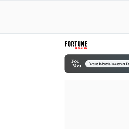
For
Fortune Indonesia Investment F
You