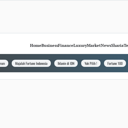
Home
Business
Finance
Luxury
Market
News
Sharia
T
orum
Majalah Fortune Indonesia
Iklanin di IDN
Yuk Pilih !
Fortune 100