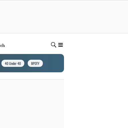
ech
40 Under 40
BPOTY