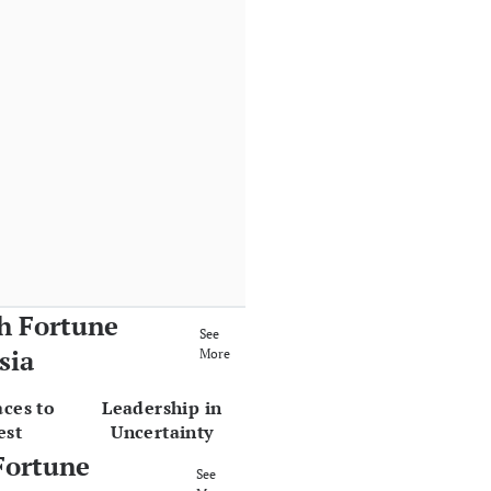
h Fortune
See
sia
More
aces to
Leadership in
est
Uncertainty
Fortune
See