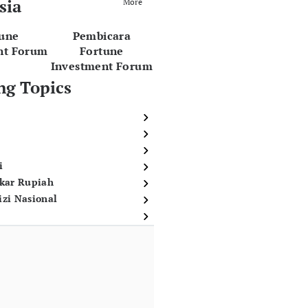
sia
More
tune
Pembicara
nt Forum
Fortune
Investment Forum
ng Topics
i
ukar Rupiah
izi Nasional