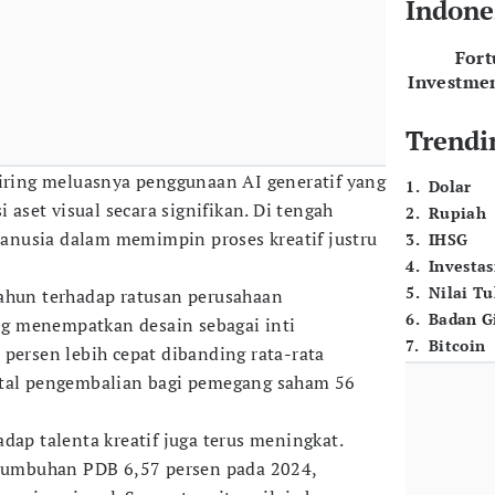
Indone
For
Investme
Trendi
eiring meluasnya penggunaan AI generatif yang
1
.
Dolar
set visual secara signifikan. Di tengah
2
.
Rupiah
nusia dalam memimpin proses kreatif justru
3
.
IHSG
4
.
Investas
5
.
Nilai T
ahun terhadap ratusan perusahaan
6
.
Badan G
g menempatkan desain sebagai inti
7
.
Bitcoin
 persen lebih cepat dibanding rata-rata
otal pengembalian bagi pemegang saham 56
dap talenta kreatif juga terus meningkat.
rtumbuhan PDB 6,57 persen pada 2024,