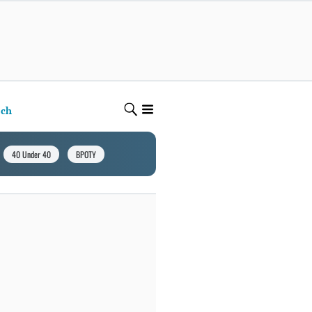
ech
40 Under 40
BPOTY