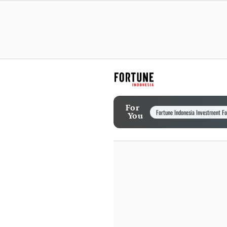
For
Fortune Indonesia Investment F
You