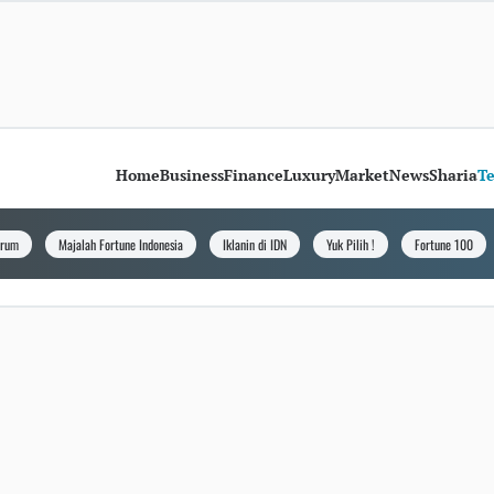
Home
Business
Finance
Luxury
Market
News
Sharia
T
orum
Majalah Fortune Indonesia
Iklanin di IDN
Yuk Pilih !
Fortune 100