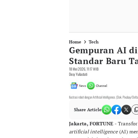
Home
Tech
Gempuran AI di 
Standar Baru T
18 Mei 2026, 11:17 WIB
Desy Yuliastuti
News
Channel
Ilustrasi robot dengan Artificial Intelligence. (Dok. Pixabay/Del
Share Article
Jakarta, FORTUNE
- Transfor
artificial intelligence
(AI) men