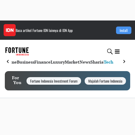
Baca artikel
Fortune IDN
lainnya di IDN App
Install
Home
Business
Finance
Luxury
Market
News
Sharia
Tech
For
Fortune Indonesia Investment Forum
Majalah Fortune Indonesia
I
You