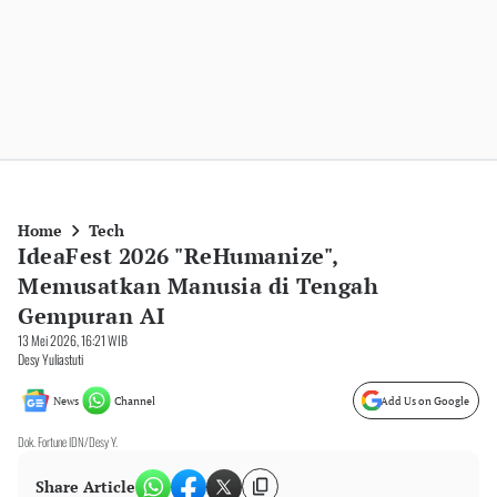
Home
Tech
IdeaFest 2026 "ReHumanize",
Memusatkan Manusia di Tengah
Gempuran AI
13 Mei 2026, 16:21 WIB
Desy Yuliastuti
News
Channel
Add Us on Google
Dok. Fortune IDN/Desy Y.
Share Article