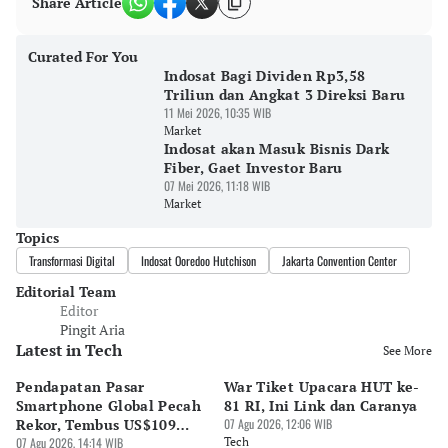
Share Article
Curated For You
Indosat Bagi Dividen Rp3,58
Triliun dan Angkat 3 Direksi Baru
11 Mei 2026, 10:35 WIB
Market
Indosat akan Masuk Bisnis Dark
Fiber, Gaet Investor Baru
07 Mei 2026, 11:18 WIB
Market
Topics
Transformasi Digital
Indosat Ooredoo Hutchison
Jakarta Convention Center
Editorial Team
Editor
Pingit Aria
Latest in Tech
See More
Pendapatan Pasar
War Tiket Upacara HUT ke-
Tr
Smartphone Global Pecah
81 RI, Ini Link dan Caranya
Pe
Rekor, Tembus US$109
07 Agu 2026, 12:06 WIB
BA
Miliar
07 Agu 2026, 14:14 WIB
Tech
S
07 