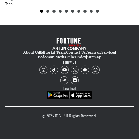
Tech
Te
About Us
Editorial Team
Contact Us
Terms of Services
Pedoman Media Siber
Index
Sitemap
Follow Us
Download
© 2026 IDN. All Rights Reserved.