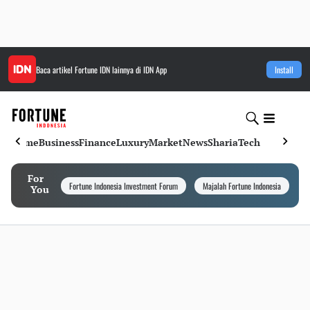
Baca artikel
Fortune IDN
lainnya di IDN App
Install
Home
Business
Finance
Luxury
Market
News
Sharia
Tech
For
Fortune Indonesia Investment Forum
Majalah Fortune Indonesia
I
You