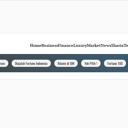
Home
Business
Finance
Luxury
Market
News
Sharia
T
orum
Majalah Fortune Indonesia
Iklanin di IDN
Yuk Pilih !
Fortune 100