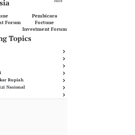
sia
More
tune
Pembicara
nt Forum
Fortune
Investment Forum
ng Topics
i
ukar Rupiah
izi Nasional