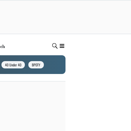
ech
40 Under 40
BPOTY