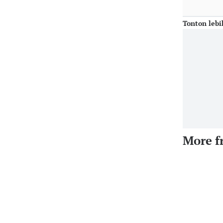
Tonton lebi
More f