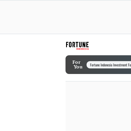
For
Fortune Indonesia Investment F
You