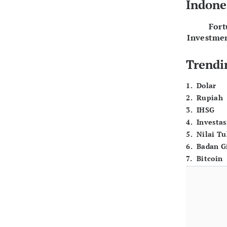
Indone
For
Investme
Trendi
1
.
Dolar
2
.
Rupiah
3
.
IHSG
4
.
Investas
5
.
Nilai T
6
.
Badan G
7
.
Bitcoin