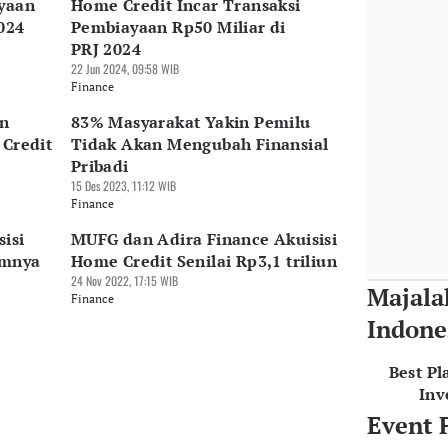
ayaan
Home Credit Incar Transaksi
024
Pembiayaan Rp50 Miliar di
PRJ 2024
22 Jun 2024, 09:58 WIB
Finance
an
83% Masyarakat Yakin Pemilu
 Credit
Tidak Akan Mengubah Finansial
Pribadi
15 Des 2023, 11:12 WIB
Finance
isi
MUFG dan Adira Finance Akuisisi
amnya
Home Credit Senilai Rp3,1 triliun
24 Nov 2022, 17:15 WIB
Majala
Finance
Indone
Best Pl
Inv
Event 