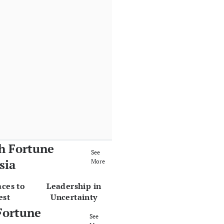
h Fortune
See
sia
More
aces to
Leadership in
est
Uncertainty
Fortune
See