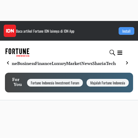
Baca artikel
Fortune IDN
lainnya di IDN App
Install
Home
Business
Finance
Luxury
Market
News
Sharia
Tech
For
Fortune Indonesia Investment Forum
Majalah Fortune Indonesia
I
You