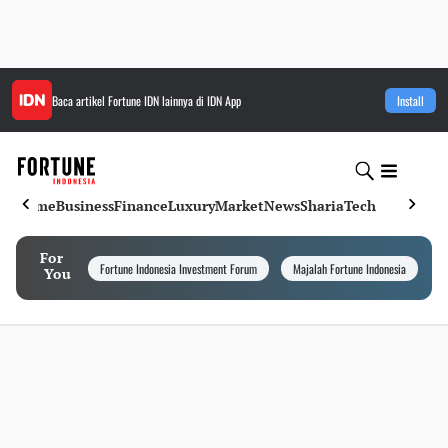
Baca artikel
Fortune IDN
lainnya di IDN App
Install
Home
Business
Finance
Luxury
Market
News
Sharia
Tech
For
Fortune Indonesia Investment Forum
Majalah Fortune Indonesia
I
You