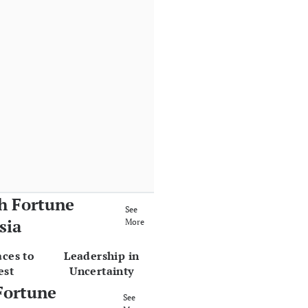
h Fortune
See
sia
More
aces to
Leadership in
est
Uncertainty
Fortune
See