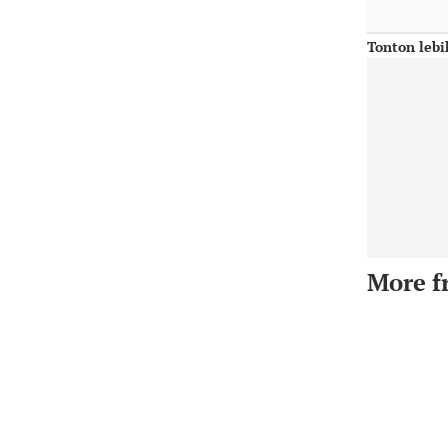
Tonton lebi
More f