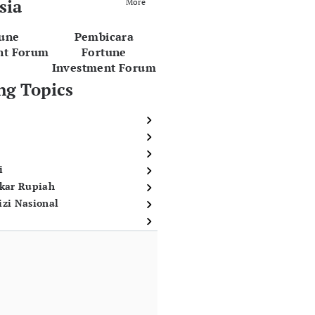
sia
More
tune
Pembicara
nt Forum
Fortune
Investment Forum
ng Topics
i
ukar Rupiah
izi Nasional