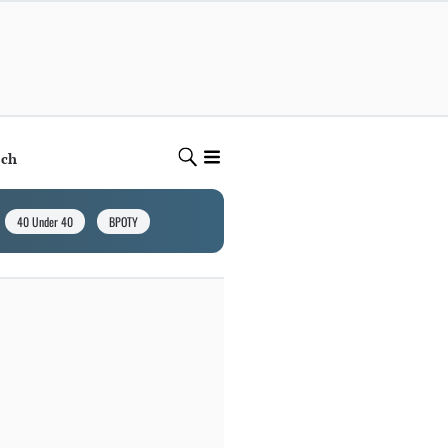
ech
40 Under 40
BPOTY