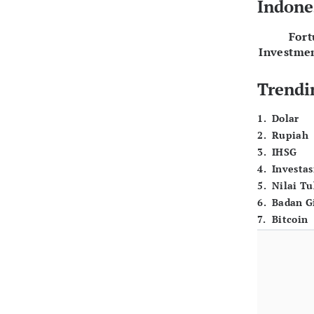
Indone
For
Investme
Trendi
1
.
Dolar
2
.
Rupiah
3
.
IHSG
4
.
Investas
5
.
Nilai T
6
.
Badan G
7
.
Bitcoin