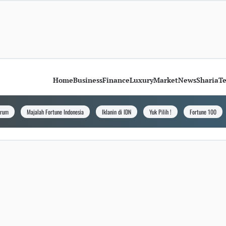
Home
Business
Finance
Luxury
Market
News
Sharia
T
orum
Majalah Fortune Indonesia
Iklanin di IDN
Yuk Pilih !
Fortune 100