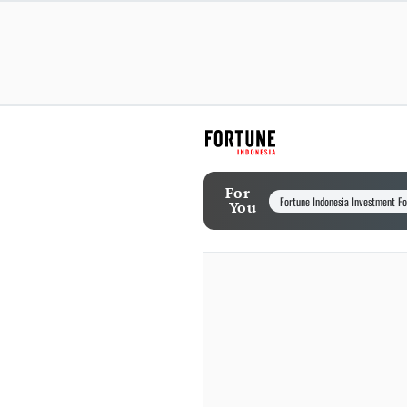
For
Fortune Indonesia Investment F
You