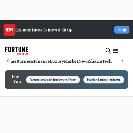
Baca artikel
Fortune IDN
lainnya di IDN App
Install
Home
Business
Finance
Luxury
Market
News
Sharia
Tech
For
Fortune Indonesia Investment Forum
Majalah Fortune Indonesia
I
You