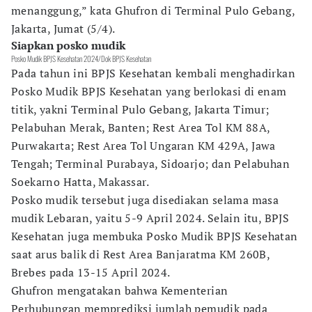
menanggung,” kata Ghufron di Terminal Pulo Gebang,
Jakarta, Jumat (5/4).
Siapkan posko mudik
Posko Mudik BPJS Kesehatan 2024/Dok BPJS Kesehatan
Pada tahun ini BPJS Kesehatan kembali menghadirkan
Posko Mudik BPJS Kesehatan yang berlokasi di enam
titik, yakni Terminal Pulo Gebang, Jakarta Timur;
Pelabuhan Merak, Banten; Rest Area Tol KM 88A,
Purwakarta; Rest Area Tol Ungaran KM 429A, Jawa
Tengah; Terminal Purabaya, Sidoarjo; dan Pelabuhan
Soekarno Hatta, Makassar.
Posko mudik tersebut juga disediakan selama masa
mudik Lebaran, yaitu 5-9 April 2024. Selain itu, BPJS
Kesehatan juga membuka Posko Mudik BPJS Kesehatan
saat arus balik di Rest Area Banjaratma KM 260B,
Brebes pada 13-15 April 2024.
Ghufron mengatakan bahwa Kementerian
Perhubungan memprediksi jumlah pemudik pada