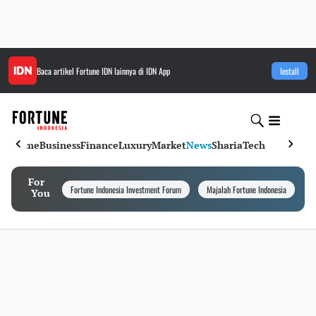
Baca artikel
Fortune IDN
lainnya di IDN App
Install
Home
Business
Finance
Luxury
Market
News
Sharia
Tech
For
Fortune Indonesia Investment Forum
Majalah Fortune Indonesia
I
You