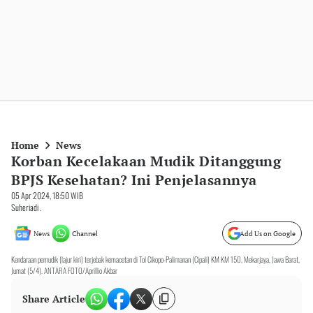
Home
News
Korban Kecelakaan Mudik Ditanggung
BPJS Kesehatan? Ini Penjelasannya
05 Apr 2024, 18:50 WIB
Suheriadi .
News
Channel
Add Us on Google
Kendaraan pemudik (lajur kiri) terjebak kemacetan di Tol Cikopo-Palimanan (Cipali) KM KM 150, Mekarjaya, Jawa Barat,
Jumat (5/4). ANTARA FOTO/Aprillio Akbar
Share Article