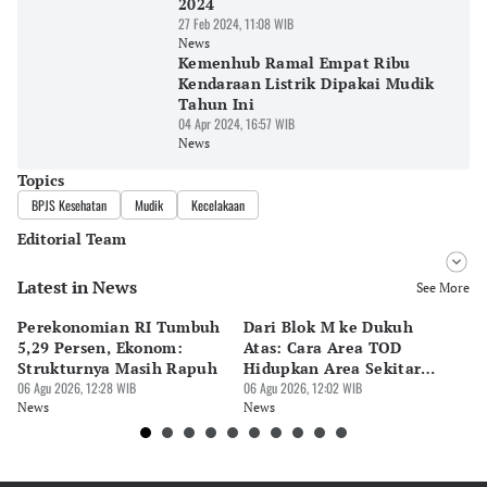
2024
27 Feb 2024, 11:08 WIB
News
Kemenhub Ramal Empat Ribu
Kendaraan Listrik Dipakai Mudik
Tahun Ini
04 Apr 2024, 16:57 WIB
News
Topics
BPJS Kesehatan
Mudik
Kecelakaan
Editorial Team
Latest in News
Editor
See More
Bonardo Maulana
Perekonomian RI Tumbuh
Dari Blok M ke Dukuh
Be
Editor
5,29 Persen, Ekonom:
Atas: Cara Area TOD
Te
Suheriadi .
Strukturnya Masih Rapuh
Hidupkan Area Sekitar
Pa
06 Agu 2026, 12:28 WIB
Stasiun
06 Agu 2026, 12:02 WIB
Pr
06 
News
News
Ne