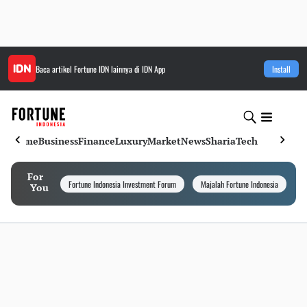
Baca artikel
Fortune IDN
lainnya di IDN App
Install
Home
Business
Finance
Luxury
Market
News
Sharia
Tech
For
Fortune Indonesia Investment Forum
Majalah Fortune Indonesia
I
You