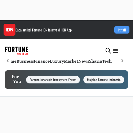
Baca artikel
Fortune IDN
lainnya di IDN App
Install
Home
Business
Finance
Luxury
Market
News
Sharia
Tech
For
Fortune Indonesia Investment Forum
Majalah Fortune Indonesia
I
You