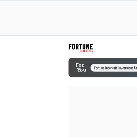
For
Fortune Indonesia Investment F
You