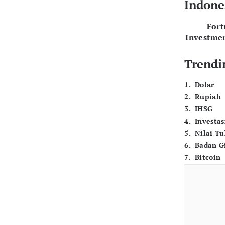
Indone
For
Investme
Trendi
1
.
Dolar
2
.
Rupiah
3
.
IHSG
4
.
Investas
5
.
Nilai T
6
.
Badan G
7
.
Bitcoin