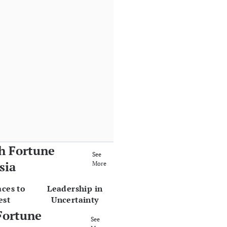
h Fortune
See
sia
More
aces to
Leadership in
est
Uncertainty
Fortune
See