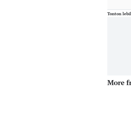
Tonton lebi
More f