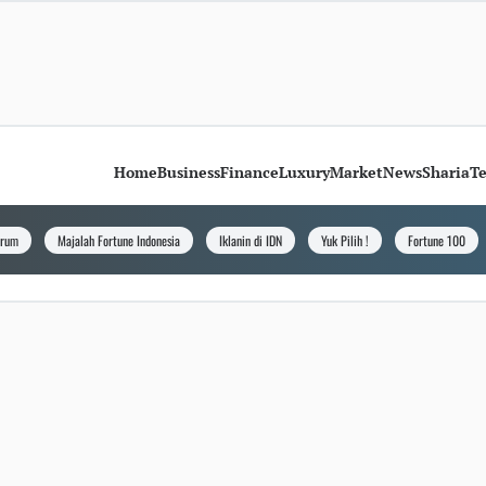
Home
Business
Finance
Luxury
Market
News
Sharia
T
orum
Majalah Fortune Indonesia
Iklanin di IDN
Yuk Pilih !
Fortune 100