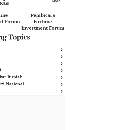
sia
More
tune
Pembicara
nt Forum
Fortune
Investment Forum
ng Topics
i
ukar Rupiah
izi Nasional