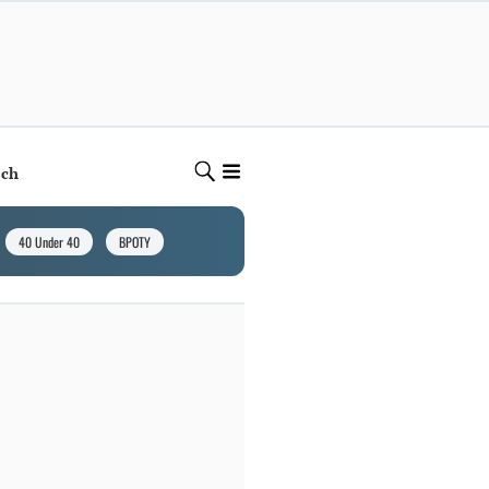
ech
40 Under 40
BPOTY