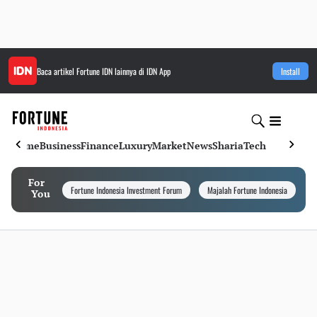
Baca artikel
Fortune IDN
lainnya di IDN App
Install
Home
Business
Finance
Luxury
Market
News
Sharia
Tech
For
Fortune Indonesia Investment Forum
Majalah Fortune Indonesia
I
You