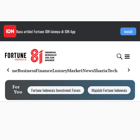
Baca artikel
Fortune IDN
lainnya di IDN App
Install
Home
Business
Finance
Luxury
Market
News
Sharia
Tech
For
Fortune Indonesia Investment Forum
Majalah Fortune Indonesia
I
You