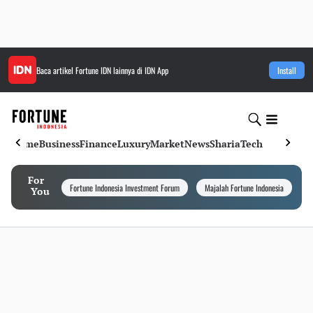
Baca artikel
Fortune IDN
lainnya di IDN App
Install
Home
Business
Finance
Luxury
Market
News
Sharia
Tech
For
Fortune Indonesia Investment Forum
Majalah Fortune Indonesia
I
You