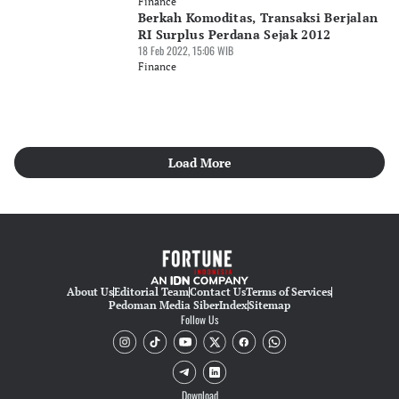
Finance
Berkah Komoditas, Transaksi Berjalan
RI Surplus Perdana Sejak 2012
18 Feb 2022, 15:06 WIB
Finance
Load More
About Us
Editorial Team
Contact Us
Terms of Services
Pedoman Media Siber
Index
Sitemap
Follow Us
Download