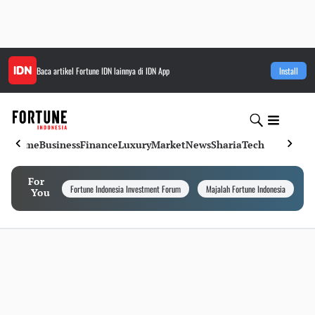
Baca artikel
Fortune IDN
lainnya di IDN App
Install
Home
Business
Finance
Luxury
Market
News
Sharia
Tech
For
Fortune Indonesia Investment Forum
Majalah Fortune Indonesia
I
You