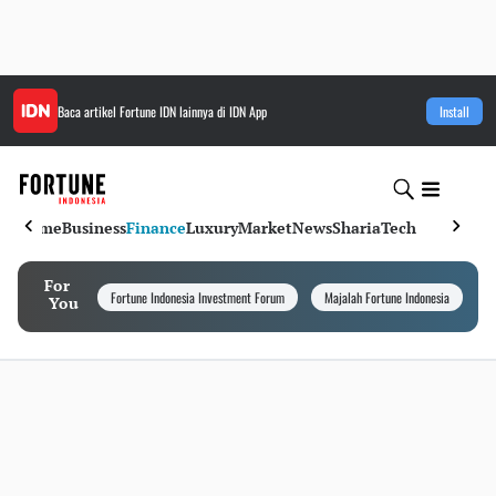
Baca artikel
Fortune IDN
lainnya di IDN App
Install
Home
Business
Finance
Luxury
Market
News
Sharia
Tech
For
Fortune Indonesia Investment Forum
Majalah Fortune Indonesia
I
You