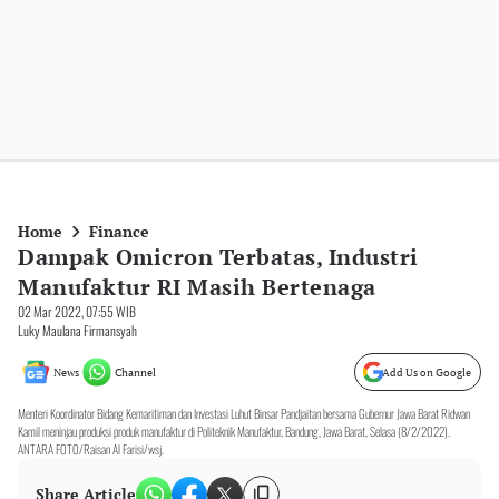
Home
Finance
Dampak Omicron Terbatas, Industri
Manufaktur RI Masih Bertenaga
02 Mar 2022, 07:55 WIB
Luky Maulana Firmansyah
News
Channel
Add Us on Google
Menteri Koordinator Bidang Kemaritiman dan Investasi Luhut Binsar Pandjaitan bersama Gubernur Jawa Barat Ridwan
Kamil meninjau produksi produk manufaktur di Politeknik Manufaktur, Bandung, Jawa Barat, Selasa (8/2/2022).
ANTARA FOTO/Raisan Al Farisi/wsj.
Share Article