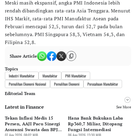
Meski masih ekspansif, angka PMI Indonesia lebih
rendah dibandingkan rata-rata Asia Tenggara. Menurut
IHS Markit, rata-rata PMI Manufaktur Asean pada
Februari mencapai 52,5, turun dari 52,7 pada bulan
sebelumnya. PMI Singapura 58,3, Vietnam 54,3, dan
Filipina 52,8.
Share Article
Topics
Industri Manufaktur
Manufaktur
PMI Manufaktur
Pemulihan Ekonomi Nasional
Pemulihan Ekonomi
Perusahaan Manufaktur
Editorial Team
Latest in Finance
Editor
See More
Bonardo Maulana
Tekan Inflasi Medis 15
Hana Bank Bukukan Laba
BN
Editor
Persen, AAJI Pacu Sinergi
Rp360,7 Miliar, Ditopang
Rp
Luky Maulana Firmansyah
Asuransi Swasta dan BPJS
Fungsi Intermediasi
Ju
Kesehatan
07 Agu 2026, 08:02 WIB
06 Agu 2026, 13:30 WIB
06 