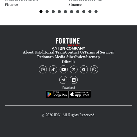
Finance
Finance
Fi
About Us
Editorial Team
Contact Us
Terms of Services
Pedoman Media Siber
Index
Sitemap
Follow Us
Download
© 2026 IDN. All Rights Reserved.