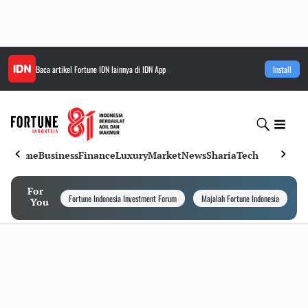
Baca artikel
Fortune IDN
lainnya di IDN App
Install
Home
Business
Finance
Luxury
Market
News
Sharia
Tech
For
Fortune Indonesia Investment Forum
Majalah Fortune Indonesia
I
You