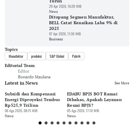
Turun
29 Apr 2026, 16:28 WIB
News
Ditopang Segmen Manufaktur,
BELL Catat Kenaikan Laba 9% di
2025
07 Apr 2026, 11:36 WIB
Business
Topics
Manufaktur
produksi
S&P Global
Pabrik
Editorial Team
Editor
Bonardo Maulana
Latest in News
See More
Subsidi dan Kompensasi
EDABU BPJS BOT Ramai
To
Energi Diproyeksi Tembus
Dibahas, Apakah Layanan
Di
Rp525,9 Triliun
Resmi BPJS?
Ga
06 Agu 2026, 08:15 WIB
05 Agu 2026, 17:10 WIB
05 
News
News
Ne