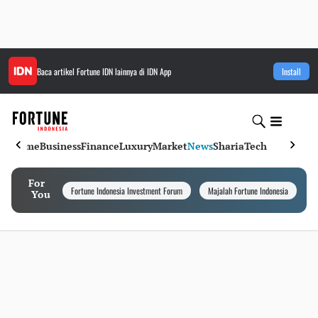
Baca artikel
Fortune IDN
lainnya di IDN App
Install
Home
Business
Finance
Luxury
Market
News
Sharia
Tech
For
Fortune Indonesia Investment Forum
Majalah Fortune Indonesia
I
You