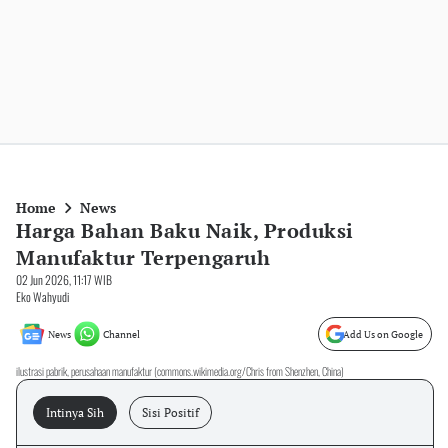
Home
News
Harga Bahan Baku Naik, Produksi
Manufaktur Terpengaruh
02 Jun 2026, 11:17 WIB
Eko Wahyudi
News
Channel
Add Us on Google
ilustrasi pabrik, perusahaan manufaktur (commons.wikimedia.org/Chris from Shenzhen, China)
Intinya Sih
Sisi Positif