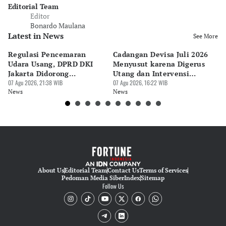
Editorial Team
Editor
Bonardo Maulana
Latest in News
See More
Regulasi Pencemaran
Cadangan Devisa Juli 2026
S
Udara Usang, DPRD DKI
Menyusut karena Digerus
B
Jakarta Didorong
Utang dan Intervensi
Ta
Prioritaskan Revisi Perda
07 Agu 2026, 21:38 WIB
Rupiah
07 Agu 2026, 16:22 WIB
P
07 
News
News
Ne
About Us
Editorial Team
Contact Us
Terms of Services
Pedoman Media Siber
Index
Sitemap
Follow Us