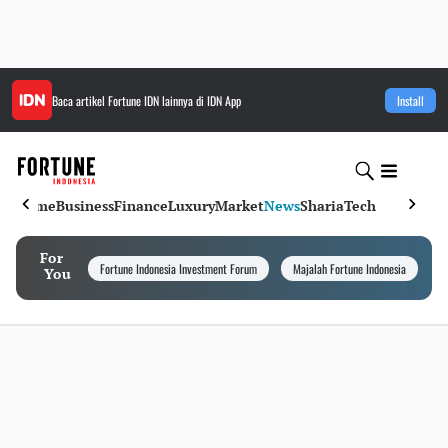
Baca artikel
Fortune IDN
lainnya di IDN App
Install
Home
Business
Finance
Luxury
Market
News
Sharia
Tech
For
Fortune Indonesia Investment Forum
Majalah Fortune Indonesia
I
You