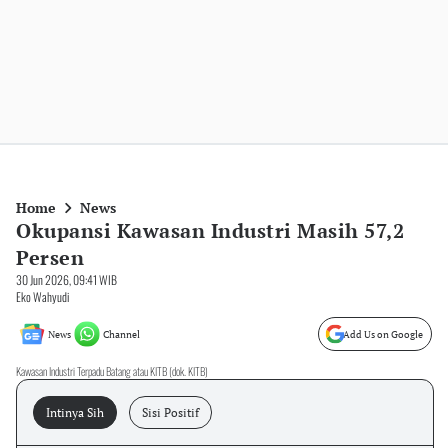
Home
News
Okupansi Kawasan Industri Masih 57,2
Persen
30 Jun 2026, 09:41 WIB
Eko Wahyudi
News
Channel
Add Us on Google
Kawasan Industri Terpadu Batang atau KITB (dok. KITB)
Intinya Sih
Sisi Positif