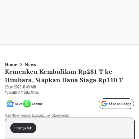
Home
News
Kemenkeu Kembalikan Rp281 T ke
Himbara, Siapkan Dana Siaga Rp110 T
29 Jun 2026, 17:49 WIB
Yuswialdyth Ardelia Almira
News
Channel
Add Us on Google
Wakil Menteri Keuangan Juda Agung. Dok Fortune Indonesia
Intinya Sih