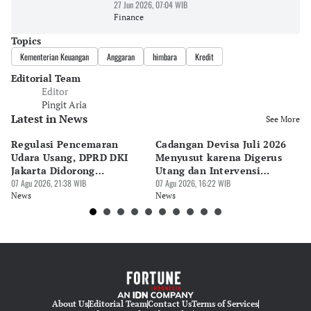
27 Jun 2026, 07:04 WIB
Finance
Topics
Kementerian Keuangan
Anggaran
himbara
Kredit
Editorial Team
Editor
Pingit Aria
Latest in News
See More
Regulasi Pencemaran
Cadangan Devisa Juli 2026
S
Udara Usang, DPRD DKI
Menyusut karena Digerus
B
Jakarta Didorong
Utang dan Intervensi
Ta
Prioritaskan Revisi Perda
07 Agu 2026, 21:38 WIB
Rupiah
07 Agu 2026, 16:22 WIB
P
07 
News
News
Ne
About Us
Editorial Team
Contact Us
Terms of Services