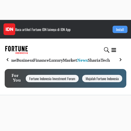
Baca artikel
Fortune IDN
lainnya di IDN App
Install
Home
Business
Finance
Luxury
Market
News
Sharia
Tech
For
Fortune Indonesia Investment Forum
Majalah Fortune Indonesia
I
You