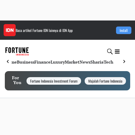
Baca artikel
Fortune IDN
lainnya di IDN App
Install
Home
Business
Finance
Luxury
Market
News
Sharia
Tech
For
Fortune Indonesia Investment Forum
Majalah Fortune Indonesia
I
You