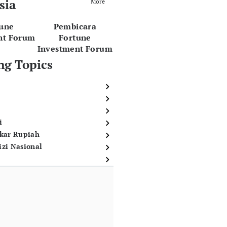
sia
More
tune
Pembicara
nt Forum
Fortune
Investment Forum
ng Topics
i
ukar Rupiah
izi Nasional