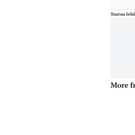
Tonton lebi
More f