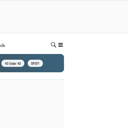
ech
40 Under 40
BPOTY