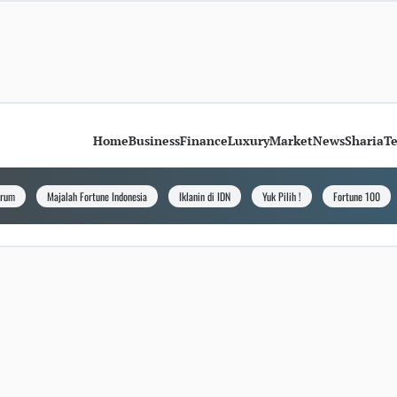
Home
Business
Finance
Luxury
Market
News
Sharia
T
orum
Majalah Fortune Indonesia
Iklanin di IDN
Yuk Pilih !
Fortune 100