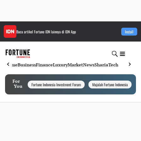
Baca artikel
Fortune IDN
lainnya di IDN App
Install
Home
Business
Finance
Luxury
Market
News
Sharia
Tech
For
Fortune Indonesia Investment Forum
Majalah Fortune Indonesia
I
You