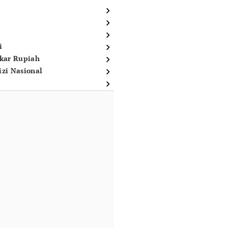
i
ukar Rupiah
izi Nasional