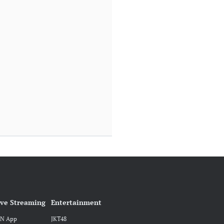
ive Streaming
Entertainment
DN App
JKT48