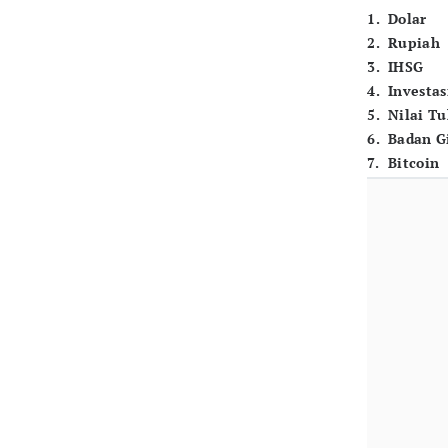
1
.
Dolar
2
.
Rupiah
3
.
IHSG
4
.
Investas
5
.
Nilai T
6
.
Badan G
7
.
Bitcoin