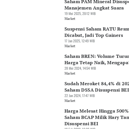
Saham PAM Mineral Disuspe
Manajemen Angkat Suara
19 Mei 2025, 20:12 WIB
Market
Suspensi Saham RATU Resm
Dicabut, Jadi Top Gainers
17 Jan 2025, 12:49 WIB
Market
Saham BREN: Volume Turun
Harga Tetap Naik, Mengapa
28 Mei 2024, 14:54 WIB
Market
Sudah Meroket 84,4% di 202
Saham DSSA Disuspensi BEI
22 Jan 2024, 17:47 WIB
Market
Harga Melesat Hingga 500%
Saham BCAP Milik Hary Ta
Disuspensi BEI