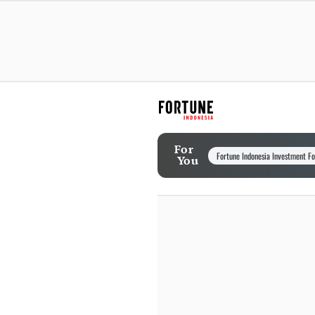
For
Fortune Indonesia Investment F
You