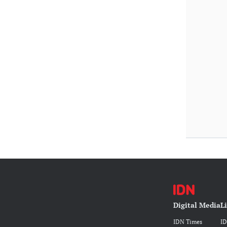
Digital Media
L
IDN Times
I