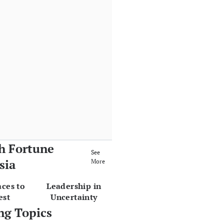
h Fortune
See
sia
More
aces to
Leadership in
est
Uncertainty
ng Topics