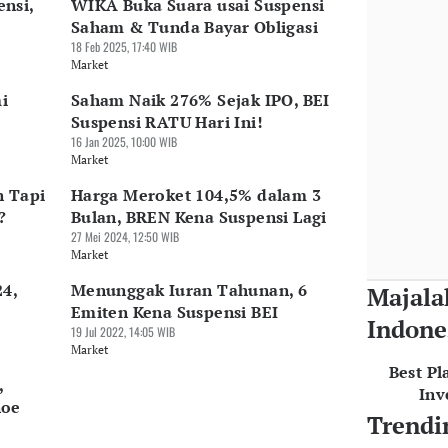
nsi,
WIKA Buka Suara usai Suspensi
Saham & Tunda Bayar Obligasi
18 Feb 2025, 17:40 WIB
Market
i
Saham Naik 276% Sejak IPO, BEI
Suspensi RATU Hari Ini!
16 Jan 2025, 10:00 WIB
Market
 Tapi
Harga Meroket 104,5% dalam 3
?
Bulan, BREN Kena Suspensi Lagi
27 Mei 2024, 12:50 WIB
Market
4,
Menunggak Iuran Tahunan, 6
Majala
Emiten Kena Suspensi BEI
Indone
19 Jul 2022, 14:05 WIB
Market
Best Pl
,
Inv
noe
Trendi