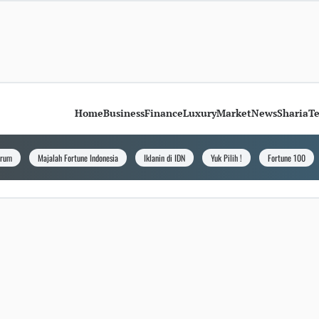
Home
Business
Finance
Luxury
Market
News
Sharia
T
orum
Majalah Fortune Indonesia
Iklanin di IDN
Yuk Pilih !
Fortune 100