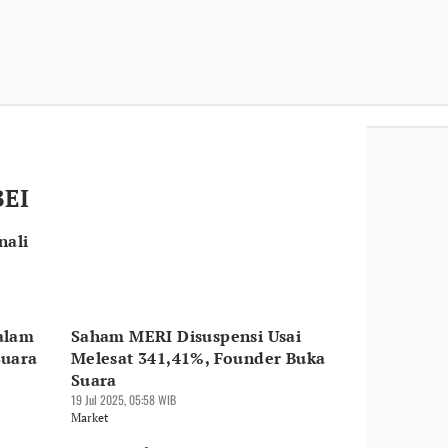
BEI
nali
alam
Saham MERI Disuspensi Usai
Suara
Melesat 341,41%, Founder Buka
Suara
19 Jul 2025, 05:58 WIB
Market