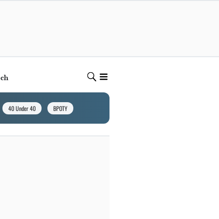
ech
40 Under 40
BPOTY