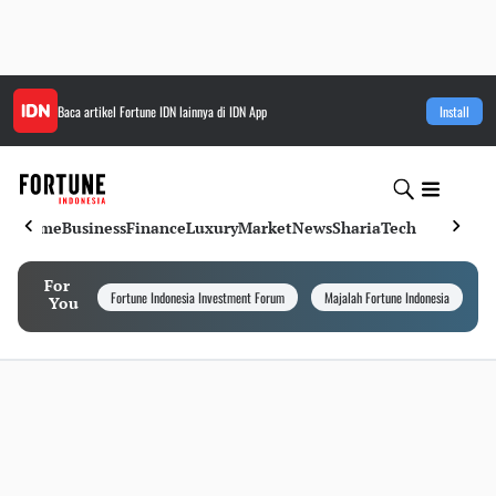
Baca artikel
Fortune IDN
lainnya di IDN App
Install
Home
Business
Finance
Luxury
Market
News
Sharia
Tech
For
Fortune Indonesia Investment Forum
Majalah Fortune Indonesia
I
You