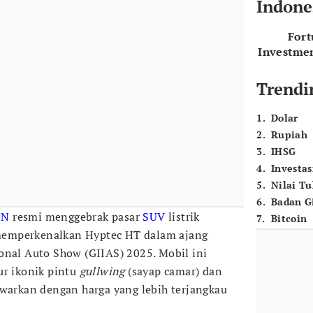
Indone
For
Investme
Trendi
1
.
Dolar
2
.
Rupiah
3
.
IHSG
4
.
Investas
5
.
Nilai T
6
.
Badan G
ON
resmi menggebrak pasar
SUV
listrik
7
.
Bitcoin
emperkenalkan Hyptec HT dalam ajang
onal Auto Show (GIIAS) 2025. Mobil ini
ur ikonik pintu
gullwing
(sayap camar) dan
awarkan dengan harga yang lebih terjangkau