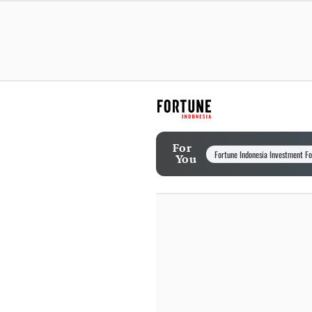
For
Fortune Indonesia Investment F
You