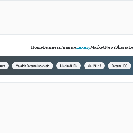
Home
Business
Finance
Luxury
Market
News
Sharia
T
orum
Majalah Fortune Indonesia
Iklanin di IDN
Yuk Pilih !
Fortune 100