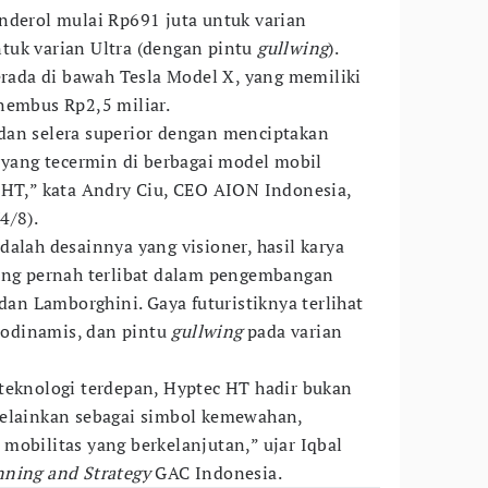
nderol mulai Rp691 juta untuk varian
tuk varian Ultra (dengan pintu
gullwing
).
erada di bawah Tesla Model X, yang memiliki
nembus Rp2,5 miliar.
dan selera superior dengan menciptakan
k yang tecermin di berbagai model mobil
 HT,” kata Andry Ciu, CEO AION Indonesia,
4/8).
alah desainnya yang visioner, hasil karya
yang pernah terlibat dalam pengembangan
 dan Lamborghini. Gaya futuristiknya terlihat
erodinamis, dan pintu
gullwing
pada varian
teknologi terdepan, Hyptec HT hadir bukan
melainkan sebagai simbol kemewahan,
mobilitas yang berkelanjutan,” ujar Iqbal
nning and Strategy
GAC Indonesia.