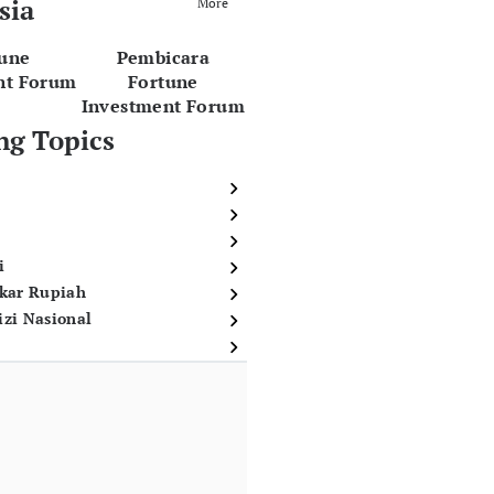
sia
More
tune
Pembicara
nt Forum
Fortune
Investment Forum
ng Topics
i
ukar Rupiah
izi Nasional