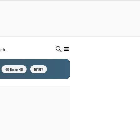
ech
40 Under 40
BPOTY