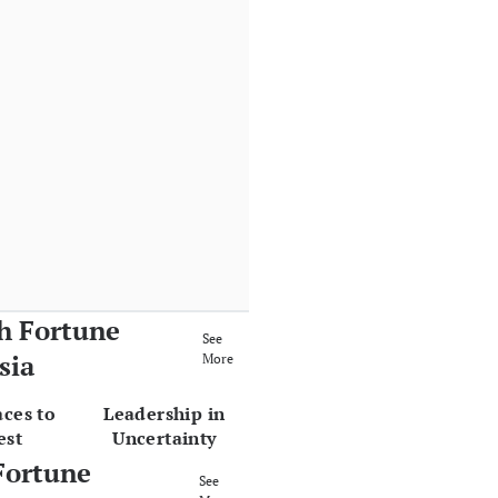
h Fortune
See
sia
More
aces to
Leadership in
est
Uncertainty
Fortune
See