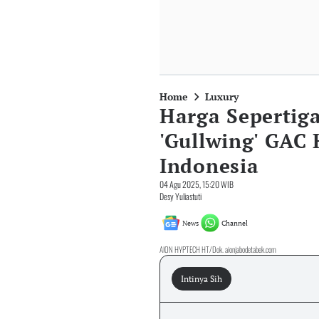
Home
Luxury
Harga Sepertiga
'Gullwing' GAC
Indonesia
04 Agu 2025, 15:20 WIB
Desy Yuliastuti
News
Channel
AION HYPTECH HT/Dok. aionjabodetabek.com
Intinya Sih