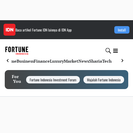
Baca artikel
Fortune IDN
lainnya di IDN App
Install
Home
Business
Finance
Luxury
Market
News
Sharia
Tech
For
Fortune Indonesia Investment Forum
Majalah Fortune Indonesia
I
You