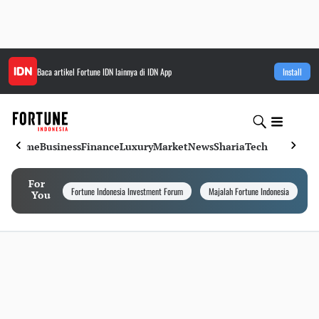
Baca artikel
Fortune IDN
lainnya di IDN App
Install
Home
Business
Finance
Luxury
Market
News
Sharia
Tech
For
Fortune Indonesia Investment Forum
Majalah Fortune Indonesia
I
You