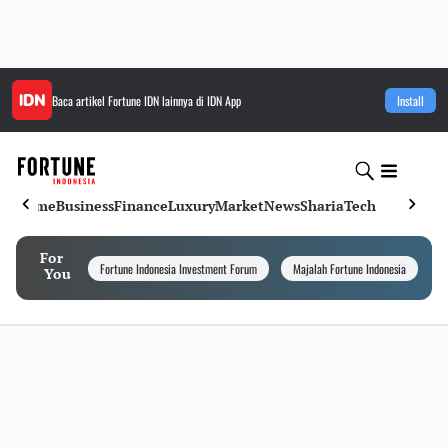
Baca artikel
Fortune IDN
lainnya di IDN App
Install
Home
Business
Finance
Luxury
Market
News
Sharia
Tech
For
Fortune Indonesia Investment Forum
Majalah Fortune Indonesia
I
You