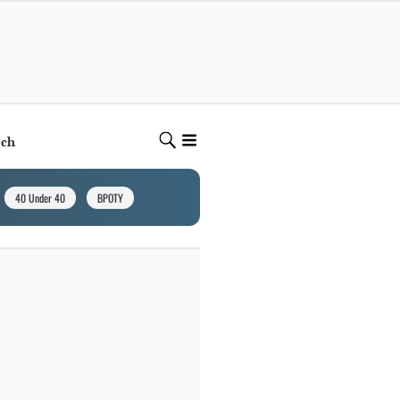
ech
40 Under 40
BPOTY