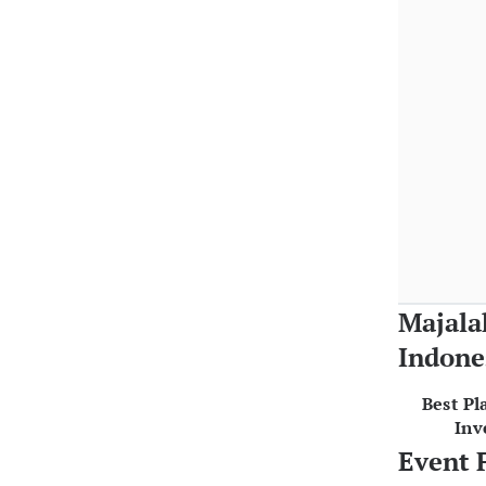
Majala
Indone
Best Pl
Inv
Event 