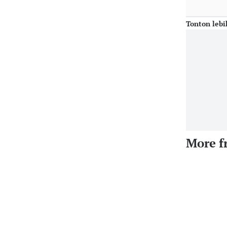
Tonton lebi
More f