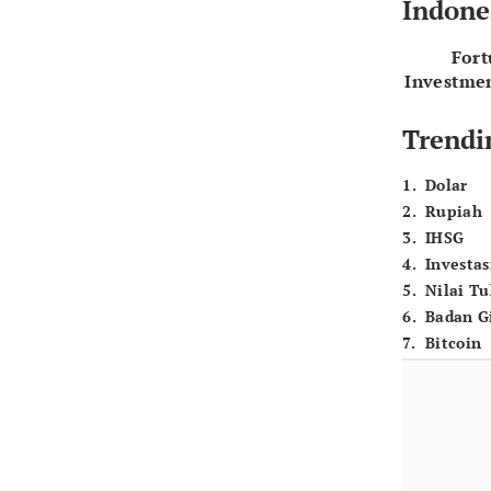
Indone
For
Investme
Trendi
1
.
Dolar
2
.
Rupiah
3
.
IHSG
4
.
Investas
5
.
Nilai T
6
.
Badan G
7
.
Bitcoin