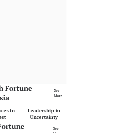
h Fortune
See
sia
More
aces to
Leadership in
est
Uncertainty
Fortune
See