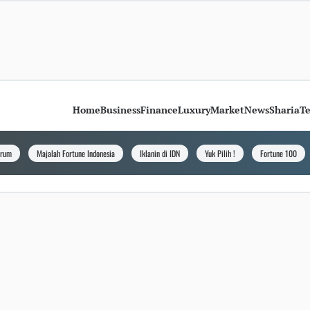
Home
Business
Finance
Luxury
Market
News
Sharia
T
orum
Majalah Fortune Indonesia
Iklanin di IDN
Yuk Pilih !
Fortune 100