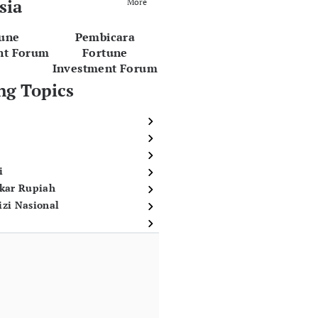
sia
More
tune
Pembicara
nt Forum
Fortune
Investment Forum
ng Topics
i
ukar Rupiah
izi Nasional