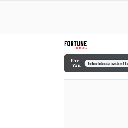
For
Fortune Indonesia Investment F
You