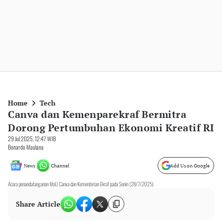
Home
Tech
Canva dan Kemenparekraf Bermitra
Dorong Pertumbuhan Ekonomi Kreatif RI
29 Jul 2025, 12:47 WIB
Bonardo Maulana
News
Channel
Add Us on Google
Acara penandatanganan MoU Canva dan Kementerian Ekraf pada Senin (28/7/2025)
Share Article