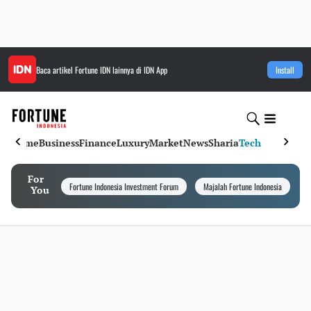
Baca artikel
Fortune IDN
lainnya di IDN App
Install
Home
Business
Finance
Luxury
Market
News
Sharia
Tech
For
Fortune Indonesia Investment Forum
Majalah Fortune Indonesia
I
You