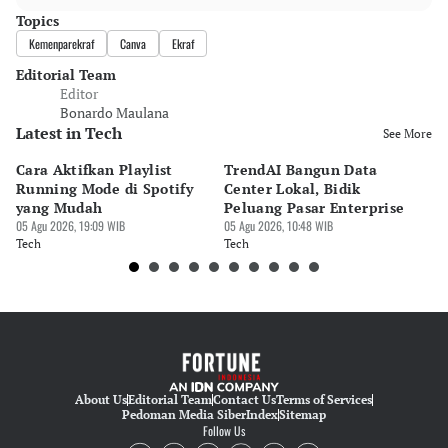
Topics
Kemenparekraf
Canva
Ekraf
Editorial Team
Editor
Bonardo Maulana
Latest in Tech
See More
Cara Aktifkan Playlist
TrendAI Bangun Data
Sc
Running Mode di Spotify
Center Lokal, Bidik
In
yang Mudah
Peluang Pasar Enterprise
Em
05 Agu 2026, 19:09 WIB
05 Agu 2026, 10:48 WIB
03 
Tech
Tech
Te
About Us
Editorial Team
Contact Us
Terms of Services
Pedoman Media Siber
Index
Sitemap
Follow Us