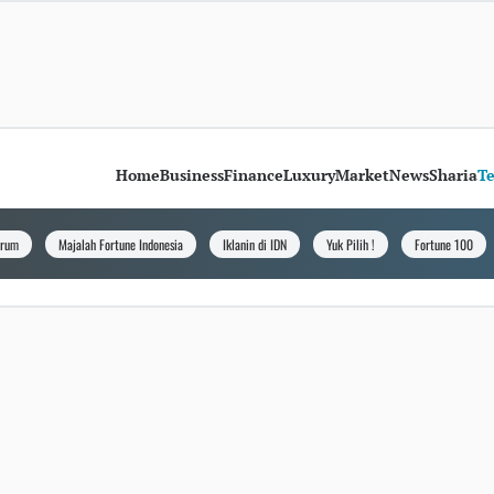
Home
Business
Finance
Luxury
Market
News
Sharia
T
orum
Majalah Fortune Indonesia
Iklanin di IDN
Yuk Pilih !
Fortune 100