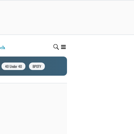
ech
40 Under 40
BPOTY