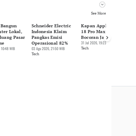
See More
veliana
 Bangun
Schneider Electric
Kapan Apple iPhone
AI
ter Lokal,
Indonesia Klaim
18 Pro Max Rilis? Ini
Re
luang Pasar
Pangkas Emisi
Bocoran Jadwalnya
Sa
se
Operasional 82%
31 Jul 2026, 19:23 WIB
31 
 10:48 WIB
03 Agu 2026, 21:50 WIB
Tech
Te
Tech