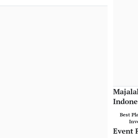
Majala
Indone
Best Pl
Inv
Event 