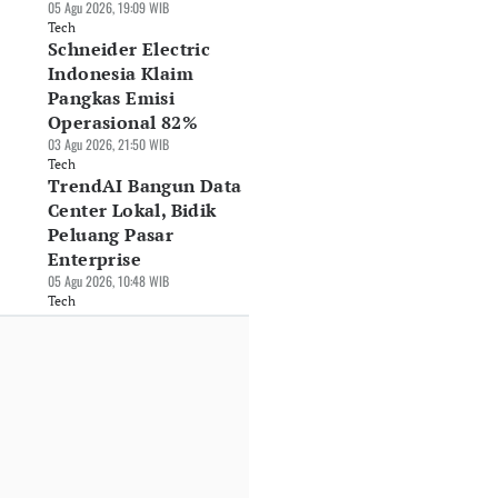
05 Agu 2026, 19:09 WIB
Tech
Schneider Electric
Indonesia Klaim
 Claude Anthropic
Tekan Fatalitas
Semester I-2026:
Pangkas Emisi
tas 3 Organisasi
Kanker, MRCCC
Laba MTDL Rp313,
Operasional 82%
at Uji Siber
Siloam Semanggi
Miliar, Pendapata
03 Agu 2026, 21:50 WIB
Jul 2026, 16:19 WIB
Boyong Empat
Tembus Rp13,6
Tech
ch
Teknologi Medis
Triliun
TrendAI Bangun Data
Terbaru
30 Jul 2026, 15:47 WIB
Center Lokal, Bidik
31 Jul 2026, 10:10 WIB
Tech
Peluang Pasar
Tech
Enterprise
05 Agu 2026, 10:48 WIB
Tech