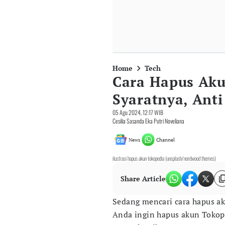
Home
Tech
Cara Hapus Aku
Syaratnya, Anti
05 Agu 2024, 12:17 WIB
Cesilia Sasanda Eka Putri Noveliana
News
Channel
ilustrasi hapus akun tokopedia (unsplash/nordwood themes)
Share Article
Sedang mencari cara hapus a
Anda ingin hapus akun Tokop