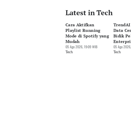
Latest in Tech
Editor
Cesilia Sasanda Eka Putri No
Cara Aktifkan
TrendAI
Editor
Playlist Running
Data Cen
Nadia Agatha Pramesthi
Mode di Spotify yang
Bidik Pe
Mudah
Enterpri
05 Agu 2026, 19:09 WIB
05 Agu 2026,
Tech
Tech