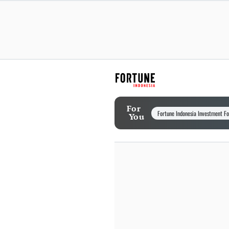
For
Fortune Indonesia Investment F
You