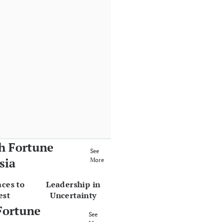
h Fortune
See
sia
More
aces to
Leadership in
est
Uncertainty
Fortune
See