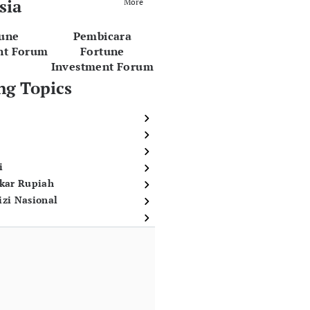
sia
More
tune
Pembicara
nt Forum
Fortune
Investment Forum
ng Topics
i
ukar Rupiah
izi Nasional