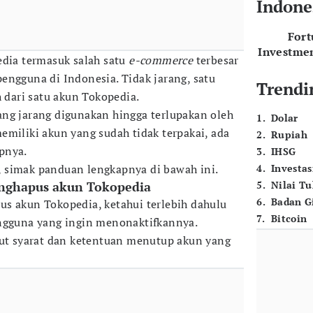
Indone
For
Investme
edia termasuk salah satu
e-commerce
terbesar
engguna di Indonesia. Tidak jarang, satu
Trendi
h dari satu akun Tokopedia.
ng jarang digunakan hingga terlupakan oleh
1
.
Dolar
emiliki akun yang sudah tidak terpakai, ada
2
.
Rupiah
pnya.
3
.
IHSG
 simak panduan lengkapnya di bawah ini.
4
.
Investas
enghapus akun Tokopedia
5
.
Nilai T
6
.
Badan G
s akun Tokopedia, ketahui terlebih dahulu
7
.
Bitcoin
engguna yang ingin menonaktifkannya.
kut syarat dan ketentuan menutup akun yang