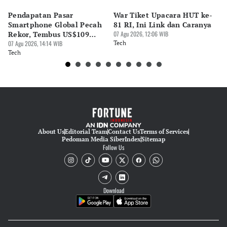
Pendapatan Pasar
War Tiket Upacara HUT ke-
Tr
Smartphone Global Pecah
81 RI, Ini Link dan Caranya
Pe
Rekor, Tembus US$109
07 Agu 2026, 12:06 WIB
BA
Miliar
07 Agu 2026, 14:14 WIB
Tech
S
07 
Tech
Te
About Us
Editorial Team
Contact Us
Terms of Services
Pedoman Media Siber
Index
Sitemap
Follow Us
Download