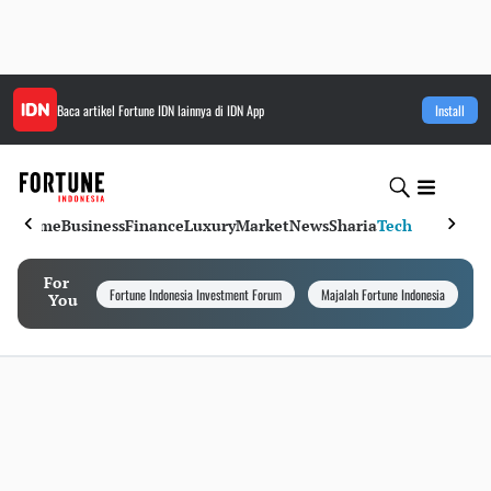
Baca artikel
Fortune IDN
lainnya di IDN App
Install
Home
Business
Finance
Luxury
Market
News
Sharia
Tech
For
Fortune Indonesia Investment Forum
Majalah Fortune Indonesia
I
You