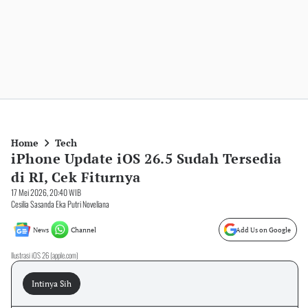
Home
Tech
iPhone Update iOS 26.5 Sudah Tersedia
di RI, Cek Fiturnya
17 Mei 2026, 20:40 WIB
Cesilia Sasanda Eka Putri Noveliana
News
Channel
Add Us on Google
Ilustrasi iOS 26 (apple.com)
Intinya Sih