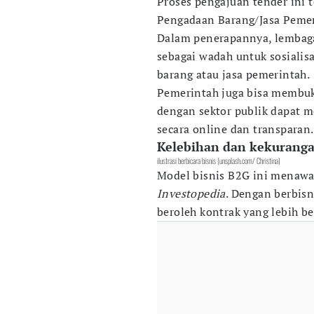
Proses pengajuan tender ini 
Pengadaan Barang/Jasa Pemer
Dalam penerapannya, lembag
sebagai wadah untuk sosialis
barang atau jasa pemerintah.
Pemerintah juga bisa membuk
dengan sektor publik dapat m
secara online dan transparan.
Kelebihan dan kekurang
ilustrasi berbicara bisnis (unsplash.com/ Christina)
Model bisnis B2G ini menawa
Investopedia
. Dengan berbis
beroleh kontrak yang lebih bes