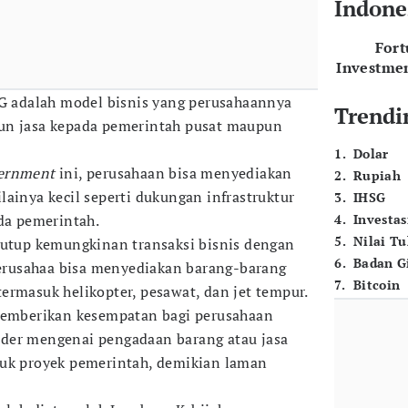
Indone
For
Investme
G adalah model bisnis yang perusahaannya
Trendi
un jasa kepada pemerintah pusat maupun
1
.
Dolar
vernment
ini, perusahaan bisa menyediakan
2
.
Rupiah
ainya kecil seperti dukungan infrastruktur
3
.
IHSG
ada pemerintah.
4
.
Investas
5
.
Nilai T
nutup kemungkinan transaksi bisnis dengan
6
.
Badan G
 perusahaa bisa menyediakan barang-barang
7
.
Bitcoin
ermasuk helikopter, pesawat, dan jet tempur.
 memberikan kesempatan bagi perusahaan
der mengenai pengadaan barang atau jasa
tuk proyek pemerintah, demikian laman