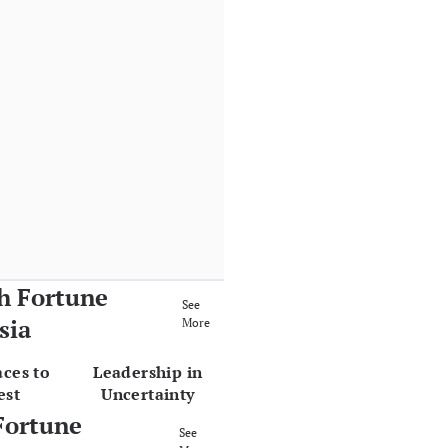
h Fortune
See
sia
More
aces to
Leadership in
est
Uncertainty
Fortune
See