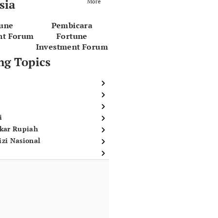
sia
More
tune
Pembicara
nt Forum
Fortune
Investment Forum
ng Topics
i
ukar Rupiah
izi Nasional