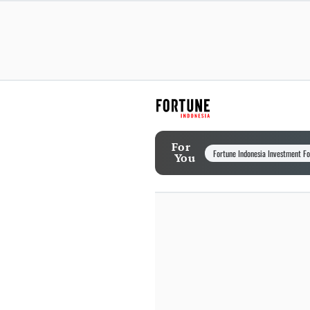
For
Fortune Indonesia Investment F
You