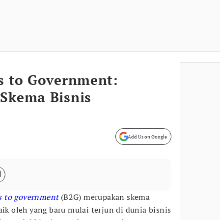
ss to Government:
 Skema Bisnis
Add Us on Google
s to government
(B2G) merupakan skema
aik oleh yang baru mulai terjun di dunia bisnis