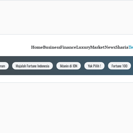
Home
Business
Finance
Luxury
Market
News
Sharia
T
orum
Majalah Fortune Indonesia
Iklanin di IDN
Yuk Pilih !
Fortune 100