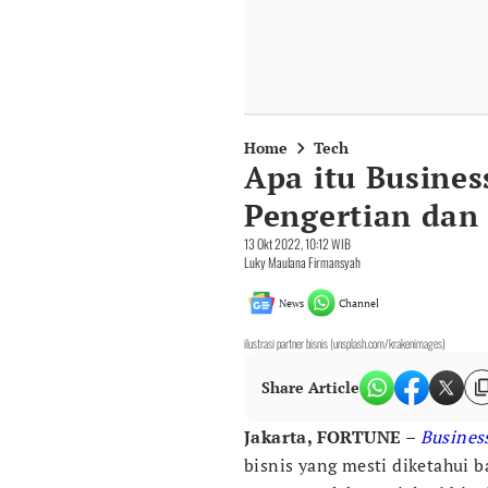
Home
Tech
Apa itu Busine
Pengertian dan
13 Okt 2022, 10:12 WIB
Luky Maulana Firmansyah
News
Channel
ilustrasi partner bisnis (unsplash.com/krakenimages)
Share Article
Jakarta, FORTUNE –
Busines
bisnis yang mesti diketahui b