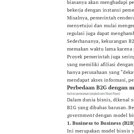
biasanya akan menghadapi pel
bekerja dengan instansi peme
Misalnya, pemerintah cende
menyetujui dan mulai mengerj
regulasi juga dapat menghamba
Sederhananya, kekurangan B2G
memakan waktu lama karena p
Proyek pemerintah juga serin
yang memiliki afiliasi denga
hanya perusahaan yang “deka
mendapat akses informasi, pe
Perbedaan B2G dengan mo
ilustrasi perencanaan (unsplash.com/Alvaro Reyes)
Dalam dunia bisnis, dikenal 
B2G yang dibahas barusan. B
government
dengan model bis
1. Business to Business (B2B
Ini merupakan model bisnis 