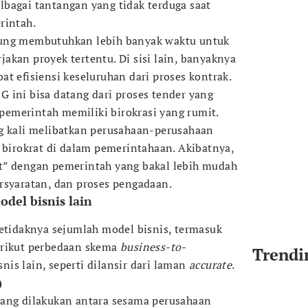
bagai tantangan yang tidak terduga saat
rintah.
rung membutuhkan lebih banyak waktu untuk
akan proyek tertentu. Di sisi lain, banyaknya
t efisiensi keseluruhan dari proses kontrak.
 ini bisa datang dari proses tender yang
emerintah memiliki birokrasi yang rumit.
g kali melibatkan perusahaan-perusahaan
n birokrat di dalam pemerintahaan. Akibatnya,
t” dengan pemerintah yang bakal lebih mudah
rsyaratan, dan proses pengadaan.
del bisnis lain
setidaknya sejumlah model bisnis, termasuk
erikut perbedaan skema
business-to-
Trendi
nis lain, seperti dilansir dari laman
accurate
.
)
yang dilakukan antara sesama perusahaan