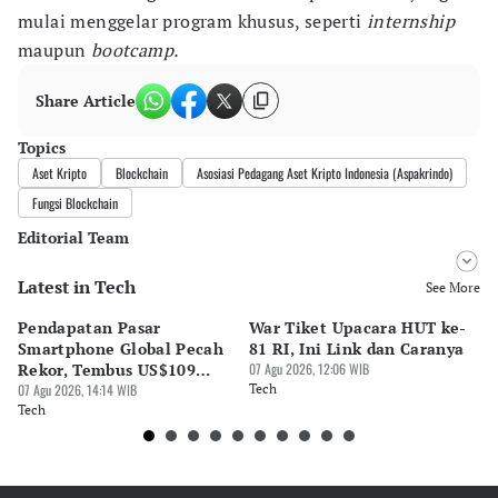
mulai menggelar program khusus, seperti
internship
maupun
bootcamp.
Share Article
Topics
Aset Kripto
Blockchain
Asosiasi Pedagang Aset Kripto Indonesia (Aspakrindo)
Fungsi Blockchain
Editorial Team
Latest in Tech
Editor
See More
Bonardo Maulana
Pendapatan Pasar
War Tiket Upacara HUT ke-
Tr
Editor
Smartphone Global Pecah
81 RI, Ini Link dan Caranya
Pe
Luky Maulana Firmansyah
Rekor, Tembus US$109
07 Agu 2026, 12:06 WIB
BA
Miliar
07 Agu 2026, 14:14 WIB
Tech
S
07 
Tech
Te