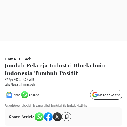
Home
Tech
Jumlah Pekerja Industri Blockchain
Indonesia Tumbuh Positif
22 Agu 2022, 13:33 WIB
Luky Maulana Firmansyah
News
Channel
Add Us on Google
Konsep teknologi blockchain dengan rantai blok terenkripsi. Shutterstock/NicoElNino
Share Article