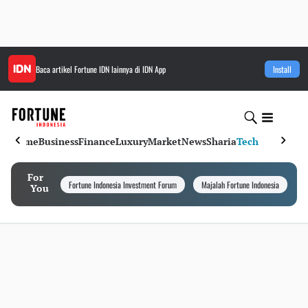
Baca artikel
Fortune IDN
lainnya di IDN App
Install
Home
Business
Finance
Luxury
Market
News
Sharia
Tech
For
Fortune Indonesia Investment Forum
Majalah Fortune Indonesia
I
You