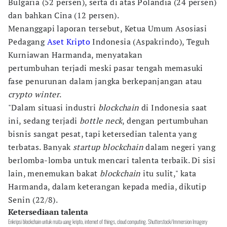
Bulgaria (52 persen), serta di atas Polandia (24 persen)
dan bahkan Cina (12 persen).
Menanggapi laporan tersebut, Ketua Umum Asosiasi
Pedagang
Aset Kripto
Indonesia (Aspakrindo), Teguh
Kurniawan Harmanda, menyatakan
pertumbuhan terjadi meski pasar tengah memasuki
fase penurunan dalam jangka berkepanjangan atau
crypto winter
.
"Dalam situasi industri
blockchain
di Indonesia saat
ini, sedang terjadi
bottle neck
, dengan pertumbuhan
bisnis sangat pesat, tapi ketersedian talenta yang
terbatas. Banyak
startup blockchain
dalam negeri yang
berlomba-lomba untuk mencari talenta terbaik. Di sisi
lain, menemukan bakat
blockchain
itu sulit," kata
Harmanda, dalam keterangan kepada media, dikutip
Senin (22/8).
Ketersediaan talenta
Enkripsi blockchain untuk mata uang kripto, internet of things, cloud computing. Shutterstock/Immersion Imagery