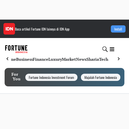
Baca artikel
Fortune IDN
lainnya di IDN App
Install
Home
Business
Finance
Luxury
Market
News
Sharia
Tech
For
Fortune Indonesia Investment Forum
Majalah Fortune Indonesia
I
You