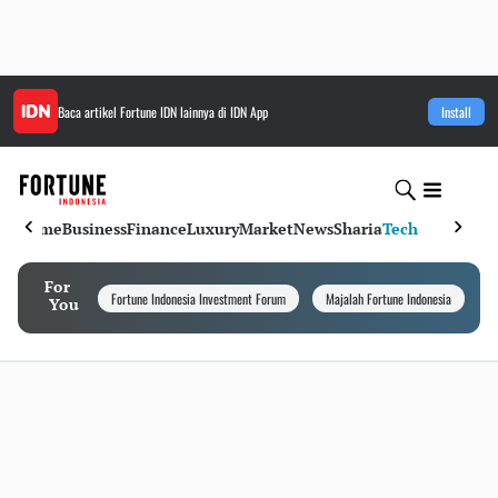
Baca artikel
Fortune IDN
lainnya di IDN App
Install
Home
Business
Finance
Luxury
Market
News
Sharia
Tech
For
Fortune Indonesia Investment Forum
Majalah Fortune Indonesia
I
You