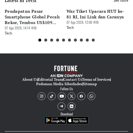
Latest in Tech
See More
Bayu Satito
Pendapatan Pasar
War Tiket Upacara HUT ke-
Tr
Editor
Smartphone Global Pecah
81 RI, Ini Link dan Caranya
Pe
Ekarina .
Rekor, Tembus US$109
07 Agu 2026, 12:06 WIB
BA
Miliar
07 Agu 2026, 14:14 WIB
Tech
S
07 
Tech
Te
About Us
Editorial Team
Contact Us
Terms of Services
Pedoman Media Siber
Index
Sitemap
Follow Us
Download