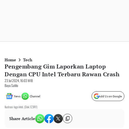
Home
Tech
Pengembang Gim Laporkan Laptop
Dengan CPU Intel Terbaru Rawan Crash
23 Jul 2024, 16:03 WIB
Bayu Satito
News
Channel
Add Us on Google
Ilustrasi: logo Intel. (Dok.123RF)
Share Article