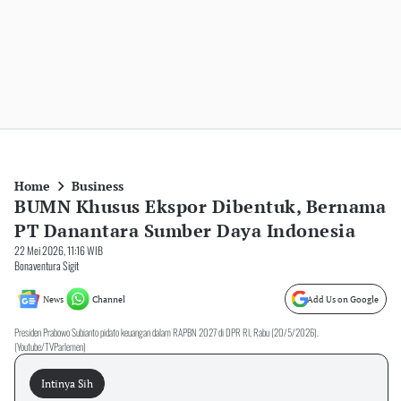
Home
Business
BUMN Khusus Ekspor Dibentuk, Bernama
PT Danantara Sumber Daya Indonesia
22 Mei 2026, 11:16 WIB
Bonaventura Sigit
News
Channel
Add Us on Google
Presiden Prabowo Subianto pidato keuangan dalam RAPBN 2027 di DPR RI, Rabu (20/5/2026).
(Youtube/TVParlemen)
Intinya Sih