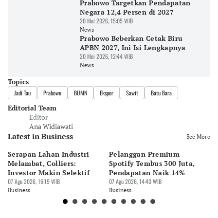
Prabowo Targetkan Pendapatan
Negara 12,4 Persen di 2027
20 Mei 2026, 15:05 WIB
News
Prabowo Beberkan Cetak Biru
APBN 2027, Ini Isi Lengkapnya
20 Mei 2026, 12:44 WIB
News
Topics
Jadi Tau
Prabowo
BUMN
Ekspor
Sawit
Batu Bara
Editorial Team
Editor
Ana Widiawati
Latest in Business
See More
Serapan Lahan Industri
Pelanggan Premium
Pe
Melambat, Colliers:
Spotify Tembus 300 Juta,
F&
Investor Makin Selektif
Pendapatan Naik 14%
Or
07 Agu 2026, 16:19 WIB
07 Agu 2026, 14:40 WIB
07 
Business
Business
Bu