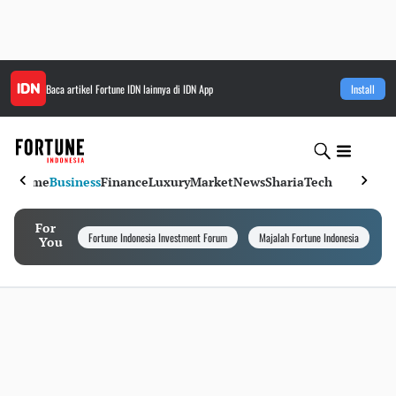
Baca artikel
Fortune IDN
lainnya di IDN App
Install
Home
Business
Finance
Luxury
Market
News
Sharia
Tech
For
Fortune Indonesia Investment Forum
Majalah Fortune Indonesia
I
You