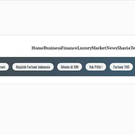
Home
Business
Finance
Luxury
Market
News
Sharia
T
orum
Majalah Fortune Indonesia
Iklanin di IDN
Yuk Pilih !
Fortune 100