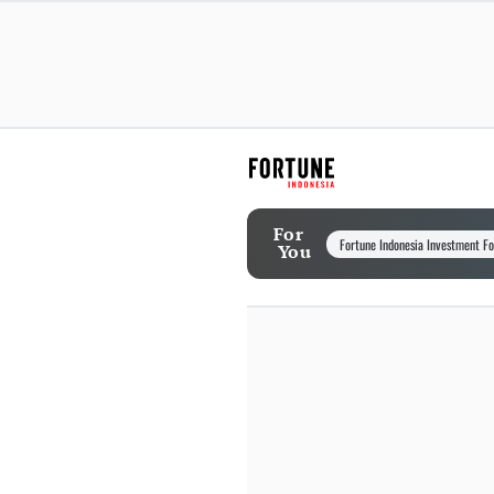
For
Fortune Indonesia Investment F
You