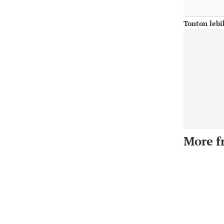
Tonton lebi
More f