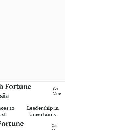
h Fortune
See
sia
More
aces to
Leadership in
est
Uncertainty
Fortune
See