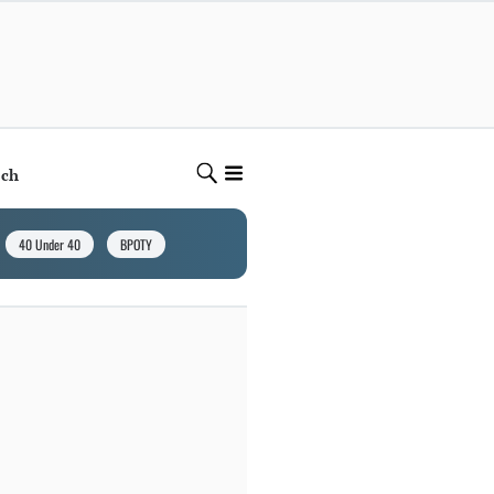
ech
40 Under 40
BPOTY