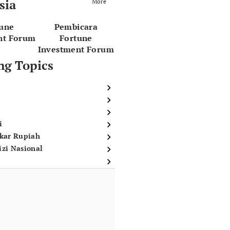
sia
More
tune
Pembicara
nt Forum
Fortune
Investment Forum
ng Topics
i
ukar Rupiah
izi Nasional