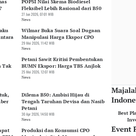
nas
POPSI Nilai Skema Biodiesel
?
Fleksibel Lebih Rasional dari B50
27 Jun 2026, 07:01 WIB
News
aku
Wilmar Buka Suara Soal Dugaan
antara
Manipulasi Harga Ekspor CPO
29 Mei 2026, 11:42 WIB
News
Petani Sawit Kritisi Pembentukan
a Tak
BUMN Ekspor: Harga TBS Anjlok
25 Mei 2026, 12:07 WIB
News
Majala
tuk,
Dilema B50: Ambisi Hijau di
Indone
mber
Tengah Taruhan Devisa dan Nasib
Petani
Best Pl
30 Apr 2026, 14:50 WIB
Inv
News
Event 
apat
Produksi dan Konsumsi CPO