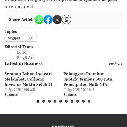
internasional.
Share Article
Topics
Singapura
UOB
Editorial Team
Editor
Pingit Aria
Latest in Business
See More
Serapan Lahan Industri
Pelanggan Premium
Pe
Melambat, Colliers:
Spotify Tembus 300 Juta,
F&
Investor Makin Selektif
Pendapatan Naik 14%
Or
07 Agu 2026, 16:19 WIB
07 Agu 2026, 14:40 WIB
07 
Business
Business
Bu