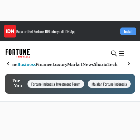
Baca artikel
Fortune IDN
lainnya di IDN App
Install
Home
Business
Finance
Luxury
Market
News
Sharia
Tech
For
Fortune Indonesia Investment Forum
Majalah Fortune Indonesia
I
You