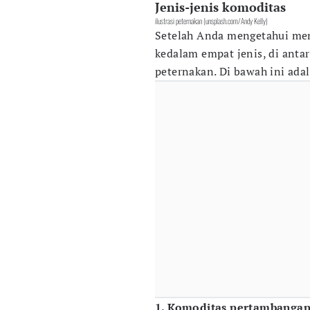
Jenis-jenis komoditas
ilustrasi peternakan (unsplash.com/Andy Kelly)
Setelah Anda mengetahui meng
kedalam empat jenis, di anta
peternakan. Di bawah ini ada
1. Komoditas pertambanga