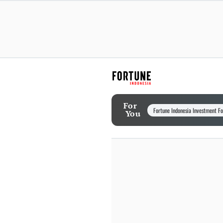
For
Fortune Indonesia Investment F
You