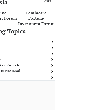
sia
More
tune
Pembicara
nt Forum
Fortune
Investment Forum
ng Topics
i
ukar Rupiah
izi Nasional