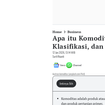
Home
Business
Apa itu Komodit
Klasifikasi, dan
12 Jan 2026, 13:14 WIB
Surti Risanti
News
Channel
ilustrasi komoditas (unsplash.com/Nrd)
Intinya Sih
Komoditas adalah produk atau 
dan produk pertanian primer.