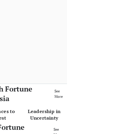
h Fortune
See
sia
More
aces to
Leadership in
est
Uncertainty
Fortune
See