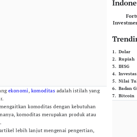
Indone
For
Investme
Trendi
1
.
Dolar
2
.
Rupiah
3
.
IHSG
4
.
Investas
5
.
Nilai T
6
.
Badan G
dang
ekonomi
,
komoditas
adalah istilah yang
7
.
Bitcoin
r.
 mengaitkan komoditas dengan kebutuhan
ananya, komoditas merupakan produk atau
.
 artikel lebih lanjut mengenai pengertian,