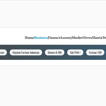
Home
Business
Finance
Luxury
Market
News
Sharia
T
orum
Majalah Fortune Indonesia
Iklanin di IDN
Yuk Pilih !
Fortune 100