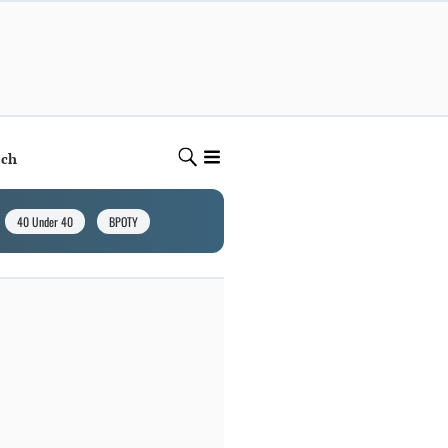
ech
40 Under 40
BPOTY