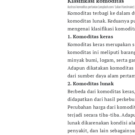
Klasifikasi komoditas
ilustrasi komoditas pertanian (unsplash.com/ Julian Hanslmaier)
Komoditas terbagi ke dalam du
komoditas lunak. Keduanya pu
mengenai klasifikasi komodit
1. Komoditas keras
Komoditas keras merupakan se
komoditas ini meliputi barang
minyak bumi, logam, serta ga
Adapun dikatakan komoditas k
dari sumber daya alam perta
2. Komoditas lunak
Berbeda dari komoditas keras
didapatkan dari hasil perkeb
Perubahan harga dari komodita
terjadi secara tiba-tiba. Ada
lunak dikarenakan kondisi ala
penyakit, dan lain sebagainya