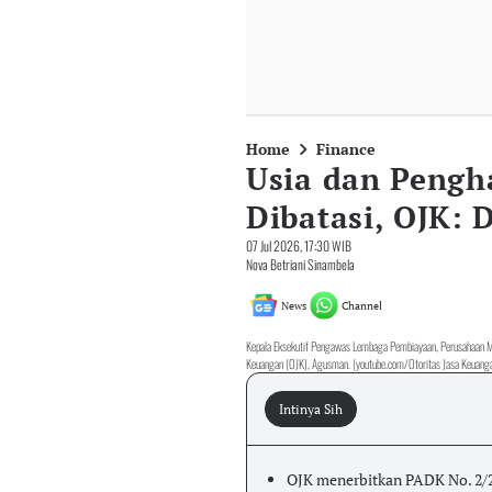
Home
Finance
Usia dan Pengha
Dibatasi, OJK: 
07 Jul 2026, 17:30 WIB
Nova Betriani Sinambela
News
Channel
Kepala Eksekutif Pengawas Lembaga Pembiayaan, Perusahaan Mo
Keuangan (OJK), Agusman. (youtube.com/Otoritas Jasa Keuang
Intinya Sih
OJK menerbitkan PADK No. 2/