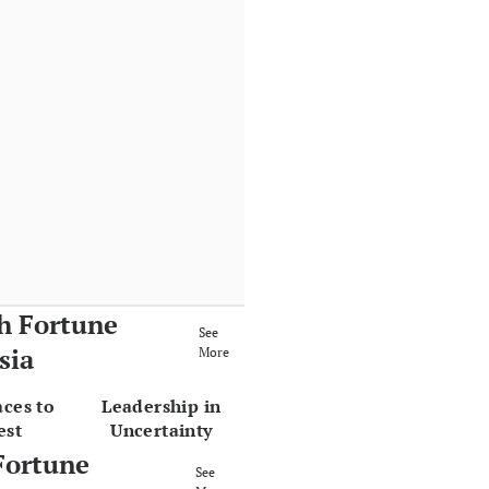
h Fortune
See
sia
More
aces to
Leadership in
est
Uncertainty
Fortune
See