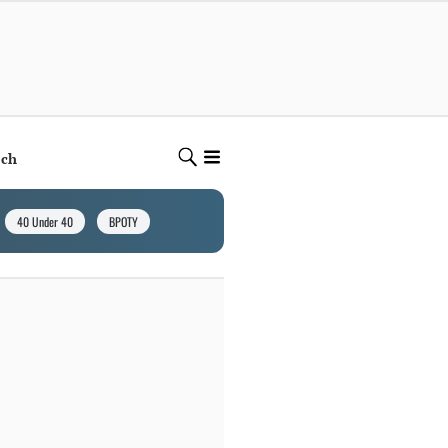
ech
40 Under 40
BPOTY