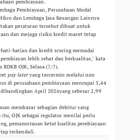
sahaan pembiayaan.
Lembaga Pembiayaan, Perusahaan Modal
Mikro dan Lembaga Jasa Keuangan Lainnya
akan peraturan tersebut dibuat untuk
an dan mejaga risiko kredit macet tetap
ehati-hatian dan kredit scoring memadai
embiayan lebih sehat dan berkualitas," kata
 RDKB OJK, Selasa (7/7).
acet
pay later
yang tercermin melalui non
ross di perusahaan pembiayaan mencapai 3,44
n dibandingkan April 2026yang sebesar 2,99
uan membayar sebagian debitur yang
itu, OJK sebagai regulator menilai perlu
ring, pemamntauan ketat kualitas pembiayaan
ap terkendali.