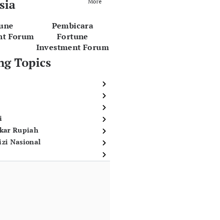
sia
More
tune
Pembicara
nt Forum
Fortune
Investment Forum
ng Topics
i
ukar Rupiah
izi Nasional