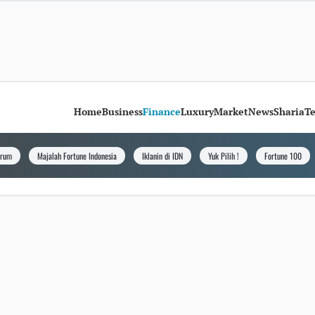
Home
Business
Finance
Luxury
Market
News
Sharia
T
orum
Majalah Fortune Indonesia
Iklanin di IDN
Yuk Pilih !
Fortune 100