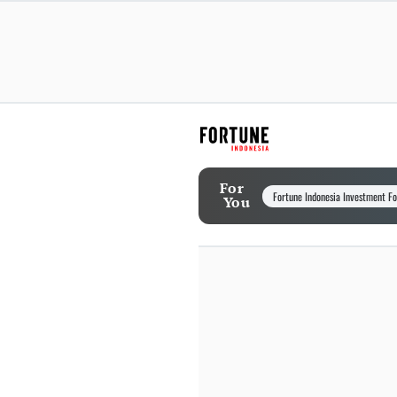
For
Fortune Indonesia Investment F
You