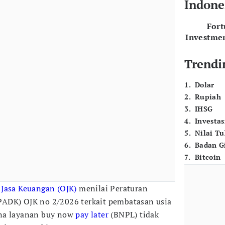
Indone
For
Investme
Trendi
1
.
Dolar
2
.
Rupiah
3
.
IHSG
4
.
Investas
5
.
Nilai T
6
.
Badan G
7
.
Bitcoin
 Jasa Keuangan (OJK)
menilai Peraturan
ADK) OJK no 2/2026 terkait pembatasan usia
una layanan buy now
pay later
(BNPL) tidak