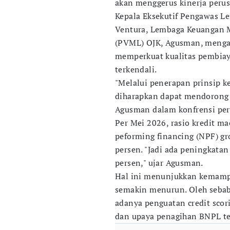
akan menggerus kinerja peru
Kepala Eksekutif Pengawas 
Ventura, Lembaga Keuangan 
(PVML) OJK, Agusman, mengat
memperkuat kualitas pembiaya
terkendali.
"Melalui penerapan prinsip k
diharapkan dapat mendorong p
Agusman dalam konfrensi pers
Per Mei 2026, rasio kredit m
peforming financing (NPF) g
persen. "Jadi ada peningkata
persen," ujar Agusman.
Hal ini menunjukkan kemamp
semakin menurun. Oleh sebab 
adanya penguatan credit sco
dan upaya penagihan BNPL tet