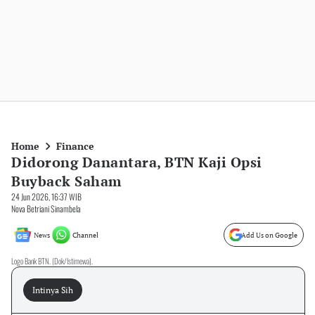
Home
Finance
Didorong Danantara, BTN Kaji Opsi
Buyback Saham
24 Jun 2026, 16:37 WIB
Nova Betriani Sinambela
News
Channel
Add Us on Google
Logo Bank BTN. (Dok/Istimewa).
Intinya Sih