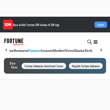
Baca artikel
Fortune IDN
lainnya di IDN App
Install
Home
Business
Finance
Luxury
Market
News
Sharia
Tech
For
Fortune Indonesia Investment Forum
Majalah Fortune Indonesia
I
You