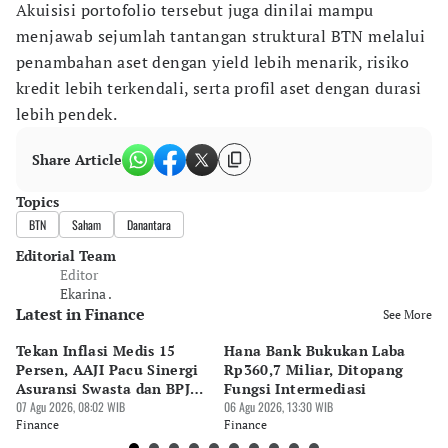
Akuisisi portofolio tersebut juga dinilai mampu
menjawab sejumlah tantangan struktural BTN melalui
penambahan aset dengan yield lebih menarik, risiko
kredit lebih terkendali, serta profil aset dengan durasi
lebih pendek.
Share Article
Topics
BTN
Saham
Danantara
Editorial Team
Editor
Ekarina .
Latest in Finance
See More
Tekan Inflasi Medis 15
Hana Bank Bukukan Laba
BN
Persen, AAJI Pacu Sinergi
Rp360,7 Miliar, Ditopang
Rp
Asuransi Swasta dan BPJS
Fungsi Intermediasi
Ju
Kesehatan
07 Agu 2026, 08:02 WIB
06 Agu 2026, 13:30 WIB
06 
Finance
Finance
Fi