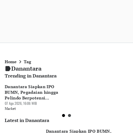
Home
Tag
Danantara
Trending in Danantara
Danantara Siapkan IPO
S
BUMN, Pegadaian hingga
B
Pelindo Berpotensi
Ta
Melantai
07 Agu 2026, 16:06 WIB
P
07 
Market
Ne
Latest in Danantara
Danantara Siapkan IPO BUMN,