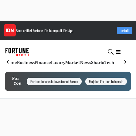
Baca artikel
Fortune IDN
lainnya di IDN App
Install
Home
Business
Finance
Luxury
Market
News
Sharia
Tech
For
Fortune Indonesia Investment Forum
Majalah Fortune Indonesia
I
You