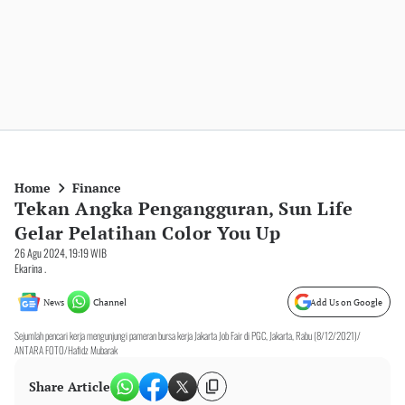
Home
Finance
Tekan Angka Pengangguran, Sun Life
Gelar Pelatihan Color You Up
26 Agu 2024, 19:19 WIB
Ekarina .
News
Channel
Add Us on Google
Sejumlah pencari kerja mengunjungi pameran bursa kerja Jakarta Job Fair di PGC, Jakarta, Rabu (8/12/2021)/
ANTARA FOTO/Hafidz Mubarak
Share Article