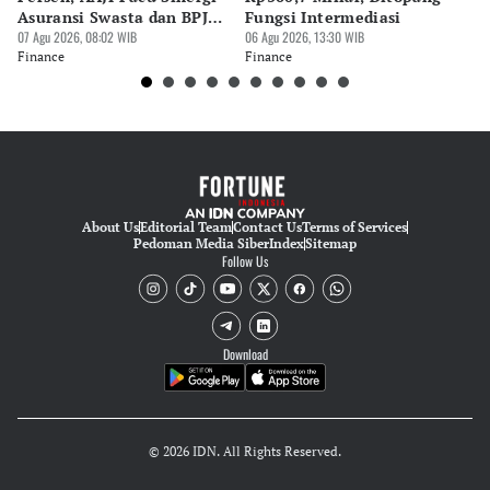
Asuransi Swasta dan BPJS
Fungsi Intermediasi
Ju
Kesehatan
07 Agu 2026, 08:02 WIB
06 Agu 2026, 13:30 WIB
06 
Finance
Finance
Fi
About Us
Editorial Team
Contact Us
Terms of Services
Pedoman Media Siber
Index
Sitemap
Follow Us
Download
© 2026 IDN. All Rights Reserved.