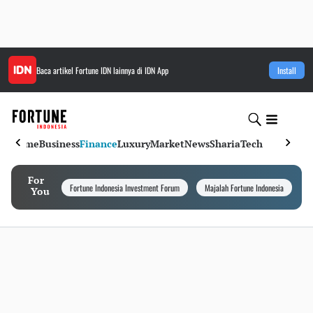
Baca artikel
Fortune IDN
lainnya di IDN App
Install
Home
Business
Finance
Luxury
Market
News
Sharia
Tech
For
Fortune Indonesia Investment Forum
Majalah Fortune Indonesia
I
You