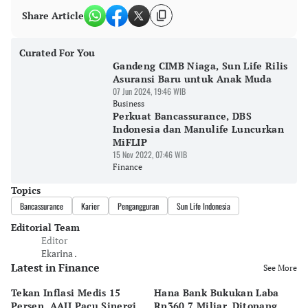
Share Article
Curated For You
Gandeng CIMB Niaga, Sun Life Rilis
Asuransi Baru untuk Anak Muda
07 Jun 2024, 19:46 WIB
Business
Perkuat Bancassurance, DBS
Indonesia dan Manulife Luncurkan
MiFLIP
15 Nov 2022, 07:46 WIB
Finance
Topics
Bancassurance
Karier
Pengangguran
Sun Life Indonesia
Editorial Team
Editor
Ekarina .
Latest in Finance
See More
Tekan Inflasi Medis 15
Hana Bank Bukukan Laba
BN
Persen, AAJI Pacu Sinergi
Rp360,7 Miliar, Ditopang
Rp